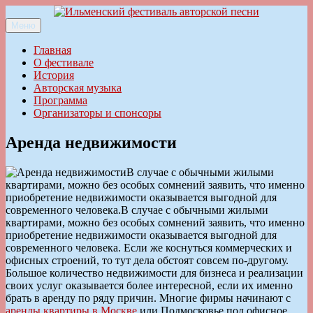
Перейти
к
Меню
Ильменский фестиваль авторской песни
содержимому
Главная
О фестивале
История
Авторская музыка
Программа
Организаторы и спонсоры
Аренда недвижимости
В случае с обычными жилыми
квартирами, можно без особых сомнений заявить, что именно
приобретение недвижимости оказывается выгодной для
современного человека.
В случае с обычными жилыми
квартирами, можно без особых сомнений заявить, что именно
приобретение недвижимости оказывается выгодной для
современного человека. Если же коснуться коммерческих и
офисных строений, то тут дела обстоят совсем по-другому.
Большое количество недвижимости для бизнеса и реализации
своих услуг оказывается более интересной, если их именно
брать в аренду по ряду причин. Многие фирмы начинают с
аренды квартиры в Москве
или Подмосковье под офисное