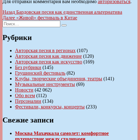
Для отправки комментария вам необходимо
авторизоваться
.
Навигация
Предыдущая
Назад
Бардовская песня как единственная альтернатива
запись:
Следующая
Далее
«Живой» фестиваль в Китае
по
Искать:
запись:
Поиск
записям
Рубрики
Авторская песня в регионах
(107)
Авторская песня как движение
(120)
Авторская песня как искусство
(169)
Без рубрики
(145)
Грушинский фестиваль
(82)
Клубы, творческие объединения, театры
(141)
Музыкальные инструменты
(69)
Новости
(42 062)
Обо всем
(112)
Персоналии
(134)
Фестивали, конкурсы, концерты
(233)
Свежие записи
Москва Махачкала самолет: комфортное
путешествие между столицами