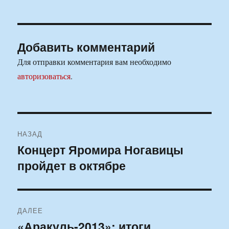
Добавить комментарий
Для отправки комментария вам необходимо
авторизоваться
.
Навигация
НАЗАД
по
Концерт Яромира Ногавицы
Предыдущая
пройдет в октябре
запись:
записям
ДАЛЕЕ
«Аракуль-2013»: итоги
Следующая