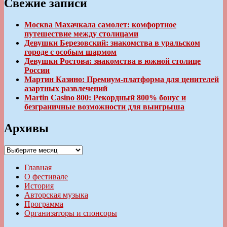
Свежие записи
Москва Махачкала самолет: комфортное
путешествие между столицами
Девушки Березовский: знакомства в уральском
городе с особым шармом
Девушки Ростова: знакомства в южной столице
России
Мартин Казино: Премиум-платформа для ценителей
азартных развлечений
Martin Casino 800: Рекордный 800% бонус и
безграничные возможности для выигрыша
Архивы
Архивы
Главная
О фестивале
История
Авторская музыка
Программа
Организаторы и спонсоры