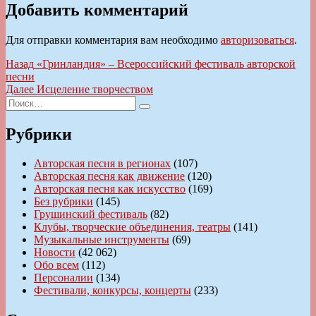
Добавить комментарий
Для отправки комментария вам необходимо
авторизоваться
.
Навигация
Предыдущая
Назад
«Гринландия» – Всероссийский фестиваль авторской
запись:
песни
по
Следующая
Далее
Исцеление творчеством
записям
Искать:
запись:
Поиск
Рубрики
Авторская песня в регионах
(107)
Авторская песня как движение
(120)
Авторская песня как искусство
(169)
Без рубрики
(145)
Грушинский фестиваль
(82)
Клубы, творческие объединения, театры
(141)
Музыкальные инструменты
(69)
Новости
(42 062)
Обо всем
(112)
Персоналии
(134)
Фестивали, конкурсы, концерты
(233)