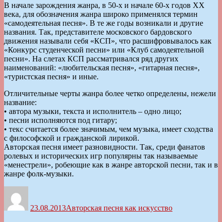
В начале зарождения жанра, в 50-х и начале 60-х годов XX
века, для обозначения жанра широко применялся термин
«самодеятельная песня». В те же годы возникали и другие
названия. Так, представителе московского бардовского
движения называли себя «КСП», что расшифровывалось как
«Конкурс студенческой песни» или «Клуб самодеятельной
песни». На слетах КСП рассматривался ряд других
наименований: «любительская песня», «гитарная песня»,
«туристская песня» и иные.
Отличительные черты жанра более четко определены, нежели
название:
• автора музыки, текста и исполнитель – одно лицо;
• песни исполняются под гитару;
• текс считается более значимым, чем музыка, имеет сходства
с философской и гражданской лирикой.
Авторская песня имеет разновидности. Так, среди фанатов
ролевых и исторических игр популярны так называемые
«менестрели», робеющие как в жанре авторской песни, так и в
жанре фолк-музыки.
Автор
Опубликовано
Рубрики
23.08.2013
Авторская песня как искусство