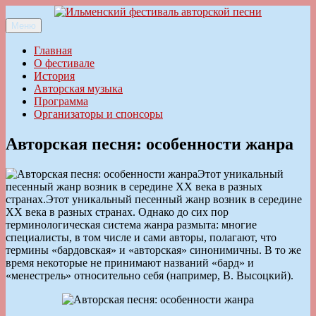
Перейти
к
Меню
Ильменский фестиваль авторской песни
содержимому
Главная
О фестивале
История
Авторская музыка
Программа
Организаторы и спонсоры
Авторская песня: особенности жанра
Этот уникальный
песенный жанр возник в середине XX века в разных
странах.
Этот уникальный песенный жанр возник в середине
XX века в разных странах. Однако до сих пор
терминологическая система жанра размыта: многие
специалисты, в том числе и сами авторы, полагают, что
термины «бардовская» и «авторская» синонимичны. В то же
время некоторые не принимают названий «бард» и
«менестрель» относительно себя (например, В. Высоцкий).