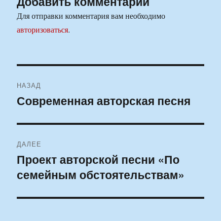
Добавить комментарий
Для отправки комментария вам необходимо
авторизоваться
.
Навигация
НАЗАД
по
Современная авторская песня
Предыдущая
запись:
записям
ДАЛЕЕ
Проект авторской песни «По
Следующая
семейным обстоятельствам»
запись: