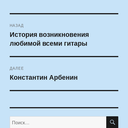
Навигация
НАЗАД
по
История возникновения
Предыдущая
любимой всеми гитары
запись:
записям
ДАЛЕЕ
Константин Арбенин
Следующая
запись:
ПО
Искать: