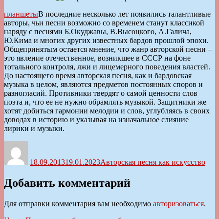
планшеты
В последние несколько лет появились талантливые
авторы, чьи песни возможно со временем станут классикой
наряду с песнями Б.Окуджавы, В.Высоцкого, А.Галича,
Ю.Кима и многих других известных бардов прошлой эпохи.
Общепринятым остается мнение, что жанр авторской песни –
это явление отечественное, возникшее в СССР на фоне
тотального контроля, лжи и лицемерного поведения властей.
До настоящего время авторская песня, как и бардовская
музыка в целом, являются предметов постоянных споров и
разногласий. Противники твердят о самой ценности слов
поэта и, что ее не нужно обрамлять музыкой. Защитники же
хотят добиться гармонии мелодии и слов, углубляясь в своих
доводах в историю и указывая на изначальное слияние
лирики и музыки.
Автор
Опубликовано
Рубрики
18.09.2013
19.01.2023
Авторская песня как искусство
Добавить комментарий
Для отправки комментария вам необходимо
авторизоваться
.