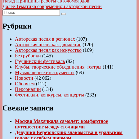
Навигация
Предыдущая
Назад
Принципы работы автоломбардов
запись:
Следующая
Далее
Тематика современной авторской песни
по
Искать:
запись:
Поиск
записям
Рубрики
Авторская песня в регионах
(107)
Авторская песня как движение
(120)
Авторская песня как искусство
(169)
Без рубрики
(145)
Грушинский фестиваль
(82)
Клубы, творческие объединения, театры
(141)
Музыкальные инструменты
(69)
Новости
(42 062)
Обо всем
(112)
Персоналии
(134)
Фестивали, конкурсы, концерты
(233)
Свежие записи
Москва Махачкала самолет: комфортное
путешествие между столицами
Девушки Березовский: знакомства в уральском
городе с особым шармом