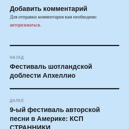
Добавить комментарий
Для отправки комментария вам необходимо
авторизоваться
.
Навигация
НАЗАД
по
Фестиваль шотландской
Предыдущая
доблести Апхеллио
запись:
записям
ДАЛЕЕ
9-ый фестиваль авторской
Следующая
песни в Америке: КСП
запись:
СТРАННИКИ