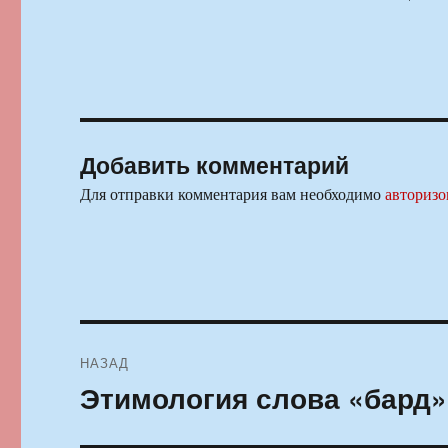
Добавить комментарий
Для отправки комментария вам необходимо
авторизо
Навигация
НАЗАД
по
Этимология слова «бард»
Предыдущая
запись:
записям