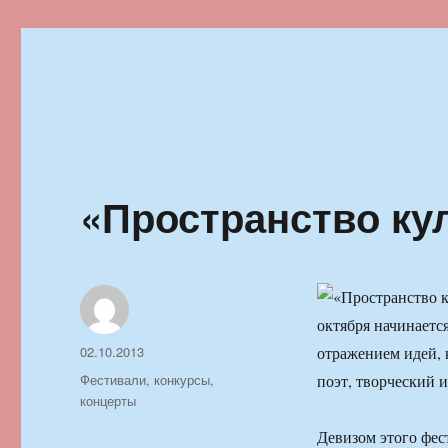
Ильменский фестиваль автор
«Пространство ку
октября начинаетс
Автор
Опубликовано
02.10.2013
отражением идей, 
Рубрики
Фестивали, конкурсы,
поэт, творческий 
концерты
Девизом этого фест