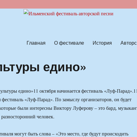
ской песни
Главная
О фестивале
История
Авторс
льтуры едино»
11 октября начинается фестиваль «Луф-Парад».
1
я фестиваль «Луф-Парад». По замыслу организаторов, он будет
которые были интересны Виктору Луферову – это бард, музыкан
и разносторонний человек.
иваля могут быть слова – «Это место, где будут происходить