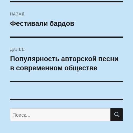
Навигация
НАЗАД
по
Фестивали бардов
Предыдущая
запись:
записям
ДАЛЕЕ
Популярность авторской песни
Следующая
в современном обществе
запись:
ПО
Искать: