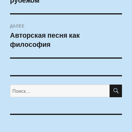
записям
ДАЛЕЕ
Авторская песня как
Следующая
философия
запись:
ПО
Искать: