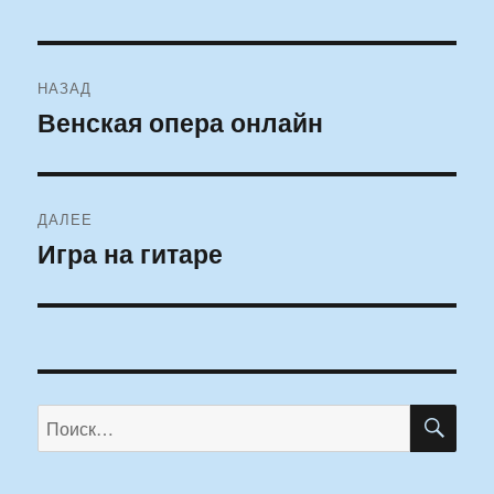
Навигация
НАЗАД
по
Венская опера онлайн
Предыдущая
запись:
записям
ДАЛЕЕ
Игра на гитаре
Следующая
запись:
ПО
Искать: