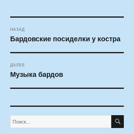
Навигация
НАЗАД
по
Бардовские посиделки у костра
Предыдущая
запись:
записям
ДАЛЕЕ
Музыка бардов
Следующая
запись:
ПО
Искать: