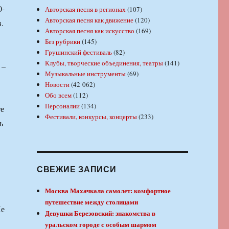
0-
Авторская песня в регионах
(107)
Авторская песня как движение
(120)
.
Авторская песня как искусство
(169)
Без рубрики
(145)
Грушинский фестиваль
(82)
Клубы, творческие объединения, театры
(141)
 –
Музыкальные инструменты
(69)
Новости
(42 062)
Обо всем
(112)
Персоналии
(134)
те
Фестивали, конкурсы, концерты
(233)
ь
СВЕЖИЕ ЗАПИСИ
Москва Махачкала самолет: комфортное
путешествие между столицами
Не
Девушки Березовский: знакомства в
уральском городе с особым шармом