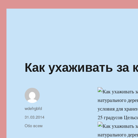
Ильменский фестиваль автор
Как ухаживать за 
натурального дере
Автор
wdefrgbfd
условия для хране
Опубликовано
31.03.2014
25 градусов Цельс
Рубрики
Обо всем
натурального дере