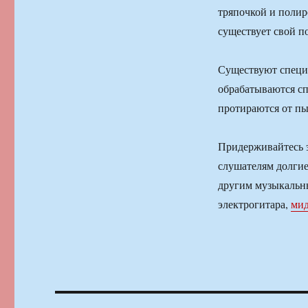
тряпочкой и полир
существует свой п
Существуют специа
обрабатываются сп
протираются от пы
Придерживайтесь э
слушателям долгие
другим музыкальны
электрогитара,
мид