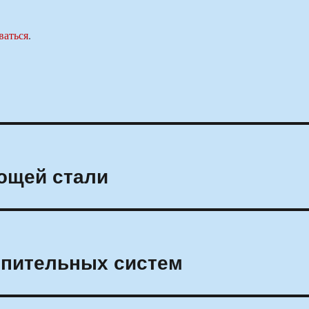
ваться
.
ющей стали
опительных систем