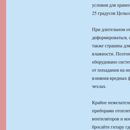
условия для хране
25 градусов Цельс
При длительном от
деформироваться, 
также страшны для
влажности. Поэто
оборудовано сист
от попадания на н
влияния вредных ф
чехлах.
Крайне нежелатель
приборами отопле
вентиляторов и ко
бросайте гитару гд