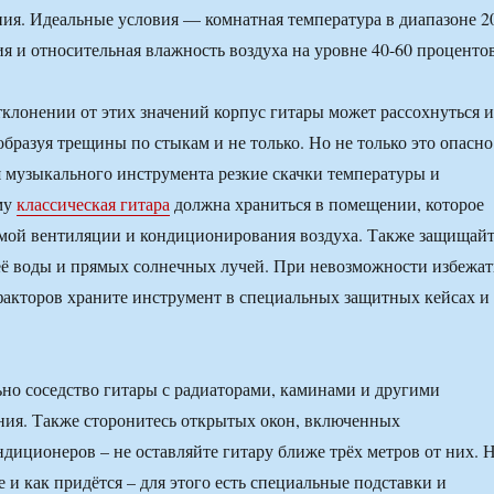
ния. Идеальные условия — комнатная температура в диапазоне 2
ия и относительная влажность воздуха на уровне 40-60 процентов
клонении от этих значений корпус гитары может рассохнуться и
образуя трещины по стыкам и не только. Но не только это опасно
 музыкального инструмента резкие скачки температуры и
му
классическая гитара
должна храниться в помещении, которое
емой вентиляции и кондиционирования воздуха. Также защищай
её воды и прямых солнечных лучей. При невозможности избежат
акторов храните инструмент в специальных защитных кейсах и
но соседство гитары с радиаторами, каминами и другими
ния. Также сторонитесь открытых окон, включенных
ндиционеров – не оставляйте гитару ближе трёх метров от них. 
е и как придётся – для этого есть специальные подставки и