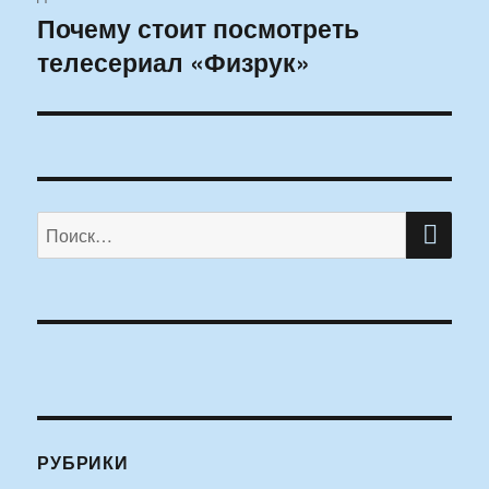
Почему стоит посмотреть
Следующая
телесериал «Физрук»
запись:
ПО
Искать:
РУБРИКИ