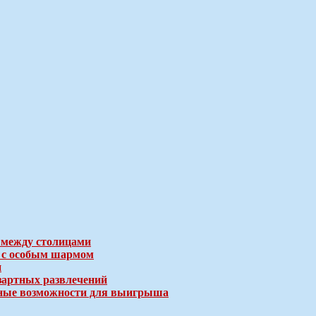
 между столицами
е с особым шармом
и
зартных развлечений
ичные возможности для выигрыша