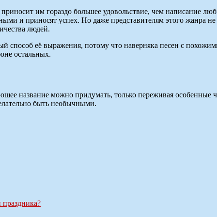
 приносит им гораздо большее удовольствие, чем написание любы
рными и приносят успех. Но даже представителям этого жанра не
ичества людей.
ый способ её выражения, потому что наверняка песен с похожим
фоне остальных.
хорошее название можно придумать, только переживая особенные
елательно быть необычными.
и праздника?