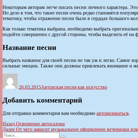
Некоторым авторам легче писать песни личного характера. Это
Но дело в том, что такие песни очень редко становятся популя
тематику, чтобы отражение песни было в сердцах большого кол
Как только тематика выбрана, необходимо выбрать оригинальн
подойти совершенно с другой стороны, чтобы выделить её на 
Название песни
Выбрать название для своей песни не так уж и легко. Самое 
сильные эмоции. Также они должны привлекать внимание и ж
Автор
Опубликовано
Рубрики
26.03.2015
Авторская песня как искусство
Добавить комментарий
Для отправки комментария вам необходимо
авторизоваться
.
Навигация
Предыдущая
Назад
Освещение автосалона
запись:
Следующая
Далее
От чего зависит музыкальное оформление вечеринки ил
по
Искать:
запись: