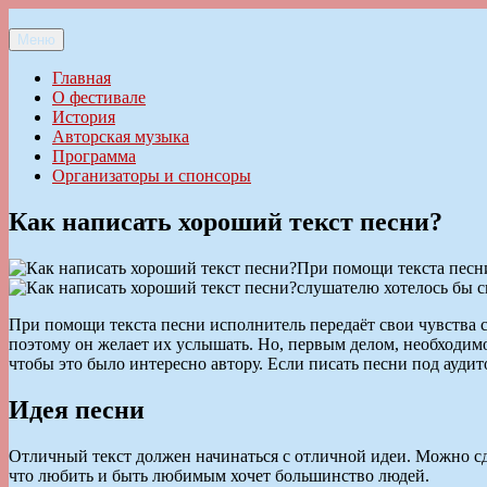
Перейти
к
Меню
Ильменский фестиваль авторской песни
содержимому
Главная
О фестивале
История
Авторская музыка
Программа
Организаторы и спонсоры
Как написать хороший текст песни?
При помощи текста песни
слушателю хотелось бы с
При помощи текста песни исполнитель передаёт свои чувства с
поэтому он желает их услышать. Но, первым делом, необходимо 
чтобы это было интересно автору. Если писать песни под аудит
Идея песни
Отличный текст должен начинаться с отличной идеи. Можно сд
что любить и быть любимым хочет большинство людей.