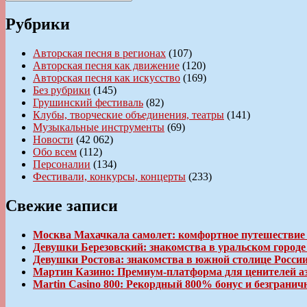
Поиск
записям
Рубрики
Авторская песня в регионах
(107)
Авторская песня как движение
(120)
Авторская песня как искусство
(169)
Без рубрики
(145)
Грушинский фестиваль
(82)
Клубы, творческие объединения, театры
(141)
Музыкальные инструменты
(69)
Новости
(42 062)
Обо всем
(112)
Персоналии
(134)
Фестивали, конкурсы, концерты
(233)
Свежие записи
Москва Махачкала самолет: комфортное путешествие
Девушки Березовский: знакомства в уральском город
Девушки Ростова: знакомства в южной столице Росси
Мартин Казино: Премиум-платформа для ценителей а
Martin Casino 800: Рекордный 800% бонус и безгран