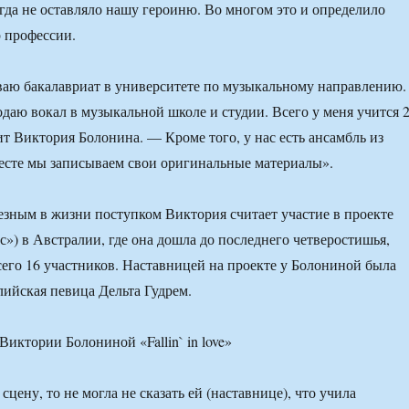
гда не оставляло нашу героиню. Во многом это и определило
 профессии.
ваю бакалавриат в университете по музыкальному направлению.
даю вокал в музыкальной школе и студии. Всего у меня учится 
ит Виктория Болонина. — Кроме того, у нас есть ансамбль из
есте мы записываем свои оригинальные материалы».
зным в жизни поступком Виктория считает участие в проекте
с») в Австралии, где она дошла до последнего четверостишья,
всего 16 участников. Наставницей на проекте у Болониной была
лийская певица Дельта Гудрем.
иктории Болониной «Fallin` in love»
 сцену, то не могла не сказать ей (наставнице), что учила