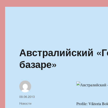
Ильменский фестиваль автор
Австралийский «Г
базаре»
Автор
Опубликовано
09.06.2013
Рубрики
Новости
Profile: Viktoria Bo