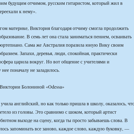
оим будущим отчимом, русским гитаристом, который жил в
ереехали к нему».
гом материке, Виктория благодаря отчиму смогла продолжить
бразование. В семь лет она стала заниматься пением, осваивать
 фортепиано. Сама же Австралия поразила юную Вику своим
разием. Запахи, деревья, люди, спокойная, практически
осфера царила вокруг. Но вот общение с учителями и
 нее поначалу не заладилось.
 Виктории Болониной «Odessa»
 учила английский, но как только пришла в школу, оказалось, чт
етело из головы. Это сравнимо с шоком, который артист
бютном выходе на сцену, когда ты просто забываешь слова. В
лось запоминать все заново, каждое слово, каждую буковку, —