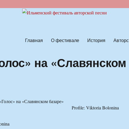
ской песни
Главная
О фестивале
История
Авторс
олос» на «Славянском
Profile: Viktoria Bolonina
lonina