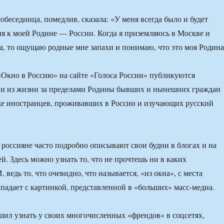
обеседница, помедлив, сказала: «У меня всегда было и будет
я к моей Родине — России. Когда я приземляюсь в Москве и
а, то ощущаю родные мне запахи и понимаю, что это моя Родина
«Окно в Россию» на сайте «Голоса России» публикуются
ии из жизни за пределами Родины бывших и нынешних граждан
же иностранцев, проживавших в России и изучающих русский
 россияне часто подробно описывают свои будни в блогах и на
й. Здесь можно узнать то, что не прочтешь ни в каких
едь то, что очевидно, что называется, «из окна», с места
впадает с картинкой, представленной в «больших» масс-медиа.
шил узнать у своих многочисленных «френдов» в соцсетях,