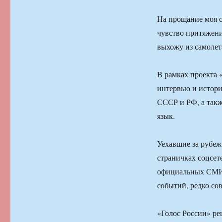
На прощание моя с
чувство притяжени
выхожу из самолет
В рамках проекта 
интервью и истор
СССР и РФ, а так
язык.
Уехавшие за рубеж
страничках соцсете
официальных СМИ, в
событий, редко со
«Голос России» ре