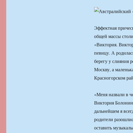
Эффектная прическ
общей массы столи
«Виктория. Виктор
певицу. А родилас
берегу у слияния р
Москву, а маленьк
Красногорском рай
«Меня назвали в че
Виктория Болонина
дальнейшем я всегд
родители разошлис
оставить музыкаль