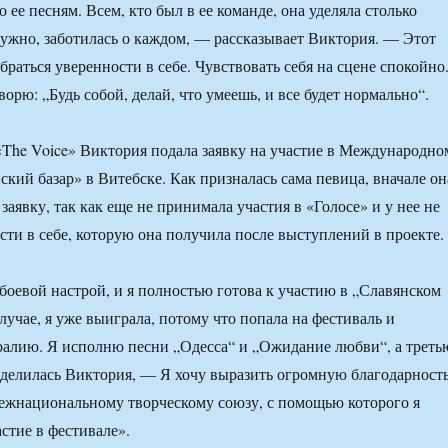
 ее песням. Всем, кто был в ее команде, она уделяла столько
нужно, заботилась о каждом, — рассказывает Виктория. — Этот
раться уверенности в себе. Чувствовать себя на сцене спокойно
оворю: „Будь собой, делай, что умеешь, и все будет нормально“.
«The Voice» Виктория подала заявку на участие в Международно
ский базар» в Витебске. Как призналась сама певица, вначале он
 заявку, так как еще не принимала участия в «Голосе» и у нее не
сти в себе, которую она получила после выступлений в проекте.
 боевой настрой, и я полностью готова к участию в „Славянском
лучае, я уже выиграла, потому что попала на фестиваль и
алию. Я исполню песни „Одесса“ и „Ожидание любви“, а треть
оделилась Виктория, — Я хочу выразить огромную благодарност
ежнациональному творческому союзу, с помощью которого я
стие в фестивале».