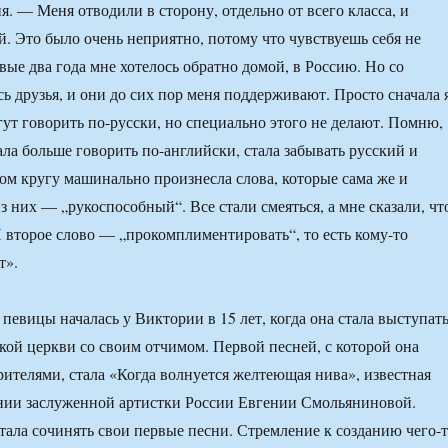
я. — Меня отводили в сторону, отдельно от всего класса, и
й. Это было очень неприятно, потому что чувствуешь себя не
рвые два года мне хотелось обратно домой, в Россию. Но со
ь друзья, и они до сих пор меня поддерживают. Просто сначала 
гут говорить по-русски, но специально этого не делают. Помню,
стала больше говорить по-английски, стала забывать русский и
зком кругу машинально произнесла слова, которые сама же и
з них — „рукоспособный“. Все стали смеяться, а мне сказали, чт
 И второе слово — „прокомплиментировать“, то есть кому-то
т».
певицы началась у Виктории в 15 лет, когда она стала выступат
кой церкви со своим отчимом. Первой песней, с которой она
рителями, стала «Когда волнуется желтеющая нива», известная
нии заслуженной артистки России Евгении Смольяниновой.
тала сочинять свои первые песни. Стремление к созданию чего-