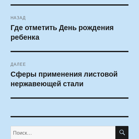
Навигация
НАЗАД
по
Где отметить День рождения
Предыдущая
ребенка
запись:
записям
ДАЛЕЕ
Сферы применения листовой
Следующая
нержавеющей стали
запись:
ПО
Искать: