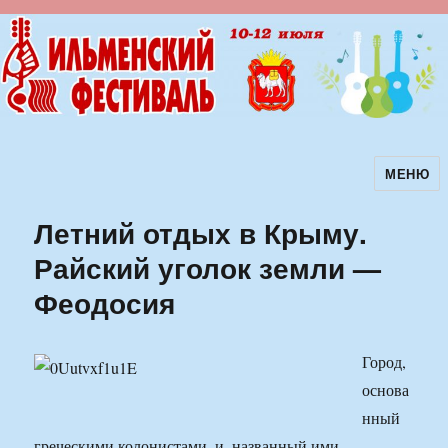
МЕНЮ
Ильменский фестиваль авторской
песни
Летний отдых в Крыму.
Райский уголок земли —
Феодосия
Город,
основа
нный
греческими колонистами, и, названный ими