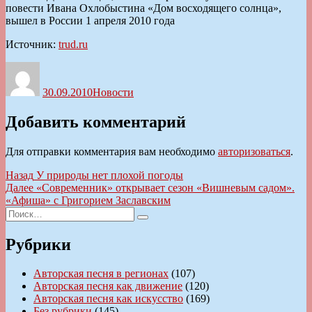
повести Ивана Охлобыстина «Дом восходящего солнца»,
вышел в России 1 апреля 2010 года
Источник:
trud.ru
Автор
Опубликовано
Рубрики
30.09.2010
Новости
Добавить комментарий
Для отправки комментария вам необходимо
авторизоваться
.
Навигация
Предыдущая
Назад
У природы нет плохой погоды
запись:
Следующая
Далее
«Современник» открывает сезон «Вишневым садом».
по
запись:
«Афиша» с Григорием Заславским
записям
Искать:
Поиск
Рубрики
Авторская песня в регионах
(107)
Авторская песня как движение
(120)
Авторская песня как искусство
(169)
Без рубрики
(145)