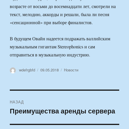
возрасте от восьми до восемнадцати лет, смотрели на
текст, мелодию, аккорды и решали, была ли песня
«сенсационной» при выборе финалистов.
В будущем Овайн надеется подражать валлийским
музыкальным гигантам Stereophonics и сам
отправиться в музыкальную индустрию.
Автор
Опубликовано
Рубрики
wdefrgbfd
09.05.2018
Новости
Навигация
НАЗАД
по
Преимущества аренды сервера
Предыдущая
запись:
записям