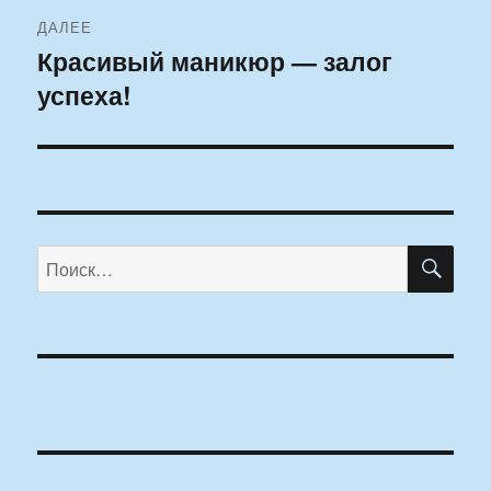
ДАЛЕЕ
Красивый маникюр — залог
Следующая
успеха!
запись:
ПО
Искать: