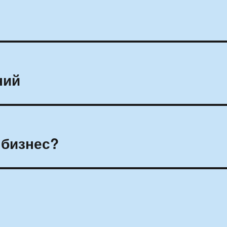
ний
 бизнес?