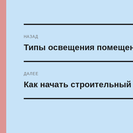
Навигация
НАЗАД
по
Типы освещения помеще
Предыдущая
запись:
записям
ДАЛЕЕ
Как начать строительный
Следующая
запись: