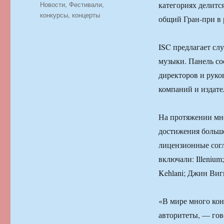
Рубрики
Новости
,
Фестивали,
категориях делитс
конкурсы, концерты
общий Гран-при в 
ISC предлагает с
музыки. Панель со
директоров и рук
компаний и издате
На протяжении мно
достижения больше
лицензионные сог
включали: Illenium;
Kehlani; Джин Виг
«В мире много кон
авторитеты, — гов