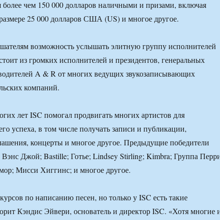
я более чем 150 000 долларов наличными и призами, включая
размере 25 000 долларов США (US) и многое другое.
лушателям возможность услышать элитную группу исполнителей
стоит из громких исполнителей и президентов, генеральных
оводителей A & R от многих ведущих звукозаписывающих
льских компаний.
гих лет ISC помогал продвигать многих артистов для
го успеха, в том числе получать записи и публикации,
лашения, концерты и многое другое. Предыдущие победители
 Вэнс Джой; Bastille; Готье; Lindsey Stirling; Kimbra; Группа Перр
мор; Мисси Хиггинс; и многое другое.
курсов по написанию песен, но только у ISC есть такие
орит Кэндис Эйвери, основатель и директор ISC. «Хотя многие 