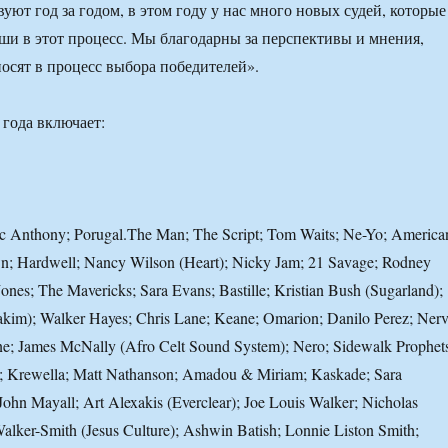
уют год за годом, в этом году у нас много новых судей, которые
ши в этот процесс. Мы благодарны за перспективы и мнения,
осят в процесс выбора победителей».
 года включает:
 Anthony; Porugal.The Man; The Script; Tom Waits; Ne-Yo; America
n; Hardwell; Nancy Wilson (Heart); Nicky Jam; 21 Savage; Rodney
ones; The Mavericks; Sara Evans; Bastille; Kristian Bush (Sugarland);
kim); Walker Hayes; Chris Lane; Keane; Omarion; Danilo Perez; Nerv
ine; James McNally (Afro Celt Sound System); Nero; Sidewalk Prophet
s; Krewella; Matt Nathanson; Amadou & Miriam; Kaskade; Sara
ohn Mayall; Art Alexakis (Everclear); Joe Louis Walker; Nicholas
lker-Smith (Jesus Culture); Ashwin Batish; Lonnie Liston Smith;