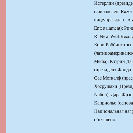
Истерлин (президе
(совладелец, Razo
вице-президент A &
Entertainment); Ри
R, New West Record
Кори Роббинс (осно
(латиноамерикански
Media); Кэтрин Дай
(президент Фонда 
Сас Меткалф (прези
Хосрушахи (Презид
Nation); Дара Фрэ
Каприольо (основат
Национальная нагр
объявлено.