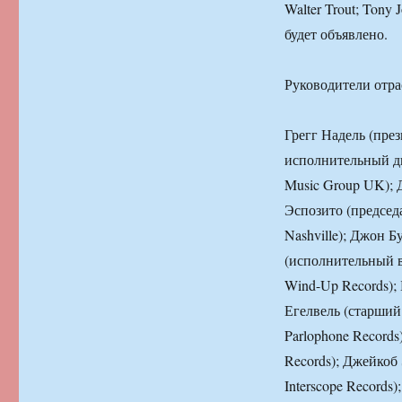
Walter Trout; Tony 
будет объявлено.
Руководители отра
Грегг Надель (през
исполнительный дир
Music Group UK); Д
Эспозито (председ
Nashville); Джон Б
(исполнительный в
Wind-Up Records); 
Егелвель (старший 
Parlophone Record
Records); Джейкоб
Interscope Records