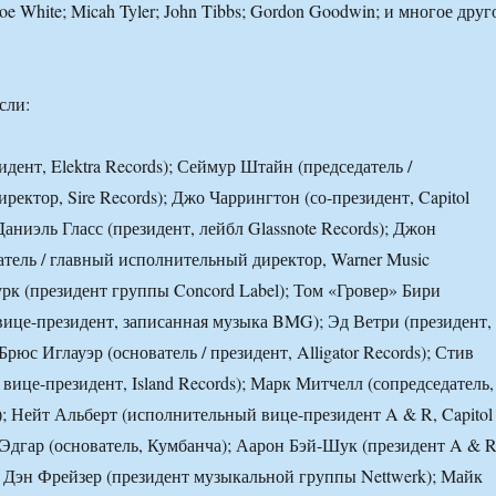
Joe White; Micah Tyler; John Tibbs; Gordon Goodwin; и многое друг
сли:
идент, Elektra Records); Сеймур Штайн (председатель /
ектор, Sire Records); Джо Чаррингтон (со-президент, Capitol
аниэль Гласс (президент, лейбл Glassnote Records); Джон
атель / главный исполнительный директор, Warner Music
урк (президент группы Concord Label); Том «Гровер» Бири
ице-президент, записанная музыка BMG); Эд Ветри (президент,
Брюс Иглауэр (основатель / президент, Alligator Records); Стив
вице-президент, Island Records); Марк Митчелл (сопредседатель,
s); Нейт Альберт (исполнительный вице-президент A & R, Capitol
 Эдгар (основатель, Кумбанча); Аарон Бэй-Шук (президент A & R
); Дэн Фрейзер (президент музыкальной группы Nettwerk); Майк