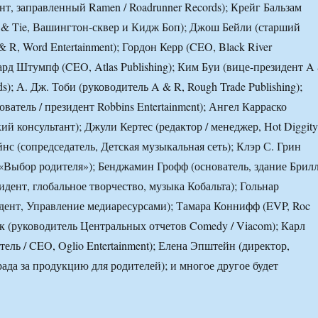
нт, заправленный Ramen / Roadrunner Records); Крейг Бальзам
r & Tie, Вашингтон-сквер и Кидж Боп); Джош Бейли (старший
 R, Word Entertainment); Гордон Керр (CEO, Black River
чард Штумпф (CEO, Atlas Publishing); Ким Буи (вице-президент A
s); А. Дж. Тоби (руководитель A & R, Rough Trade Publishing);
ватель / президент Robbins Entertainment); Ангел Карраско
й консультант); Джули Кертес (редактор / менеджер, Hot Diggity
нс (сопредседатель, Детская музыкальная сеть); Клэр С. Грин
«Выбор родителя»); Бенджамин Грофф (основатель, здание Брилл
дент, глобальное творчество, музыка Кобальта); Гольнар
ент, Управление медиаресурсами); Тамара Коннифф (EVP, Roc
нк (руководитель Центральных отчетов Comedy / Viacom); Карл
ель / CEO, Oglio Entertainment); Елена Эпштейн (директор,
ада за продукцию для родителей); и многое другое будет