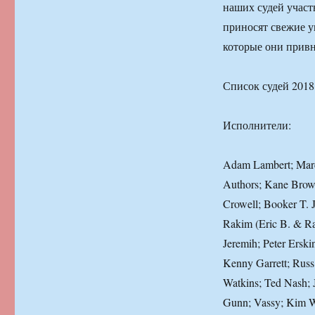
наших судей участв
приносят свежие у
которые они привн
Список судей 2018
Исполнители:
Adam Lambert; Marc
Authors; Kane Brow
Crowell; Booker T. J
Rakim (Eric B. & Ra
Jeremih; Peter Ersk
Kenny Garrett; Rus
Watkins; Ted Nash; J
Gunn; Vassy; Kim Wa