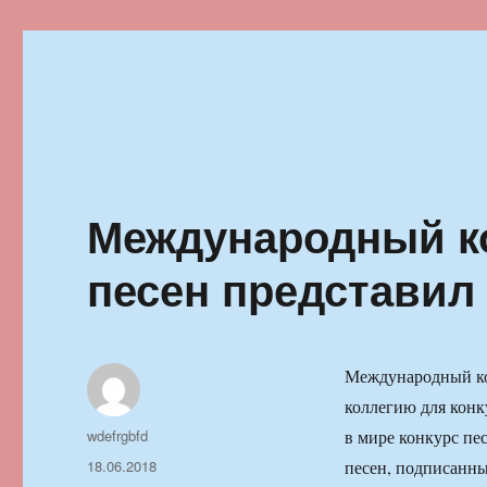
Ильменский фестиваль автор
Международный к
песен представил
Международный кон
коллегию для конк
Автор
wdefrgbfd
в мире конкурс пе
Опубликовано
18.06.2018
песен, подписанны