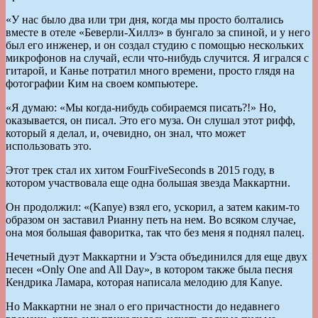
«У нас было два или три дня, когда мы просто болтались
вместе в отеле «Беверли-Хиллз» в бунгало за спиной, и у него
был его инженер, и он создал студию с помощью нескольких
микрофонов на случай, если что-нибудь случится. Я игрался с
гитарой, и Канье потратил много времени, просто глядя на
фотографии Ким на своем компьютере.
«Я думаю: «Мы когда-нибудь собираемся писать?!» Но,
оказывается, он писал. Это его муза. Он слушал этот рифф,
который я делал, и, очевидно, он знал, что может
использовать это.
Этот трек стал их хитом FourFiveSeconds в 2015 году, в
котором участвовала еще одна большая звезда Маккартни.
Он продолжил: «(Kanye) взял его, ускорил, а затем каким-то
образом он заставил Рианну петь на нем. Во всяком случае,
она моя большая фаворитка, так что без меня я поднял палец.
Нечетный дуэт Маккартни и Уэста объединился для еще двух
песен «Only One and All Day», в котором также была песня
Кендрика Ламара, которая написала мелодию для Kanye.
Но Маккартни не знал о его причастности до недавнего