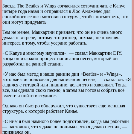
Звезда The Beatles и Wings согласился сотрудничать с Kanye
четыре года назад и отправился в Лос-Анджелес для
спокойного сеанса мозгового штурма, чтобы посмотреть, что
они могут придумать.
Тем не менее, Маккартни признает, что он не очень много
думал о встрече, потому что рэппер, похоже, не проявлял
интереса к тому, чтобы усердно работать.
«С Kanye я многому научился», — сказал Маккартни DIY,
когда он изложил процесс написания песен, который он
разработал на ранней стадии.
«У нас был метод в наши ранние дни «Beatles» и «Wings»,
которые я использовал для написания песен», — сказал он. «Я
садился с гитарой или пианино, делал это и завершал. Тогда
все, вы сделали свою песню, а затем вы готовы собрать всё
вместе и пойти в студию».
Однако он быстро обнаружил, что существует еще меньшая
структура, с которой работает Канье.
«С ним я был намного более подготовлен, когда мы работали
— настолько, что я даже не понимал, что я делаю песни», —
признался он.