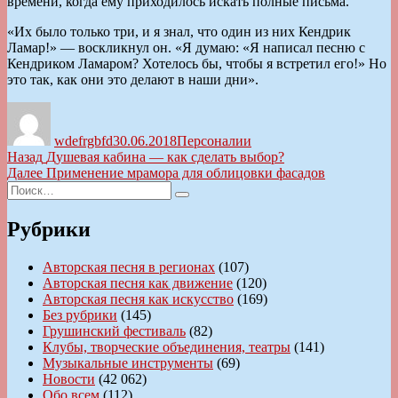
времени, когда ему приходилось искать полные письма.
«Их было только три, и я знал, что один из них Кендрик
Ламар!» — воскликнул он. «Я думаю: «Я написал песню с
Кендриком Ламаром? Хотелось бы, чтобы я встретил его!» Но
это так, как они это делают в наши дни».
Автор
Опубликовано
Рубрики
wdefrgbfd
30.06.2018
Персоналии
Навигация
Предыдущая
Назад
Душевая кабина — как сделать выбор?
запись:
Следующая
Далее
Применение мрамора для облицовки фасадов
по
Искать:
запись:
Поиск
записям
Рубрики
Авторская песня в регионах
(107)
Авторская песня как движение
(120)
Авторская песня как искусство
(169)
Без рубрики
(145)
Грушинский фестиваль
(82)
Клубы, творческие объединения, театры
(141)
Музыкальные инструменты
(69)
Новости
(42 062)
Обо всем
(112)