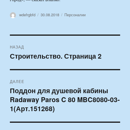
Автор
Опубликовано
Рубрики
wdefrgbfd
30.08.2018
Персоналии
Навигация
НАЗАД
по
Строительство. Страница 2
Предыдущая
запись:
записям
ДАЛЕЕ
Поддон для душевой кабины
Следующая
Radaway Paros C 80 MBC8080-03-
запись:
1(Арт.151268)