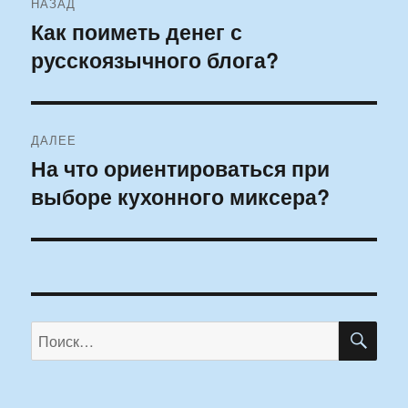
НАЗАД
по
Как поиметь денег с
Предыдущая
русскоязычного блога?
запись:
записям
ДАЛЕЕ
На что ориентироваться при
Следующая
выборе кухонного миксера?
запись:
ПО
Искать: