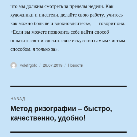
что мы должны смотреть за пределы недели. Как
художники и писатели, делайте свою работу, учитесь
как можно больше и вдохновляйтесь», — говорит она.
«Если вы можете позволить себе найти способ
оплатить свет и сделать свое искусство самым чистым
способом, я только за».
Автор
Опубликовано
Рубрики
wdefrgbfd
26.07.2019
Новости
Навигация
НАЗАД
по
Метод ризографии – быстро,
Предыдущая
качественно, удобно!
запись:
записям