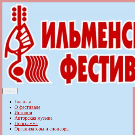
Перейти
к
содержимому
Меню
Ильменский фестиваль авторской песни
Главная
О фестивале
История
Авторская музыка
Программа
Организаторы и спонсоры