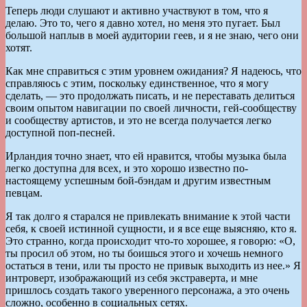
Теперь люди слушают и активно участвуют в том, что я
делаю. Это то, чего я давно хотел, но меня это пугает. Был
большой наплыв в моей аудитории геев, и я не знаю, чего они
хотят.
Как мне справиться с этим уровнем ожидания? Я надеюсь, что
справляюсь с этим, поскольку единственное, что я могу
сделать, — это продолжать писать, и не переставать делиться
своим опытом навигации по своей личности, гей-сообществу
и сообществу артистов, и это не всегда получается легко
доступной поп-песней.
Ирландия точно знает, что ей нравится, чтобы музыка была
легко доступна для всех, и это хорошо известно по-
настоящему успешным бой-бэндам и другим известным
певцам.
Я так долго я старался не привлекать внимание к этой части
себя, к своей истинной сущности, и я все еще выясняю, кто я.
Это странно, когда происходит что-то хорошее, я говорю: «О,
ты просил об этом, но ты боишься этого и хочешь немного
остаться в тени, или ты просто не привык выходить из нее.» Я
интроверт, изображающий из себя экстраверта, и мне
пришлось создать такого уверенного персонажа, а это очень
сложно, особенно в социальных сетях.