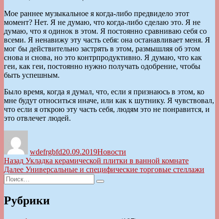
Мое раннее музыкальное я когда-либо предвидело этот
момент? Нет. Я не думаю, что когда-либо сделаю это. Я не
думаю, что я одинок в этом. Я постоянно сравниваю себя со
всеми. Я ненавижу эту часть себя: она останавливает меня. Я
мог бы действительно застрять в этом, размышляя об этом
снова и снова, но это контрпродуктивно. Я думаю, что как
геи, как геи, постоянно нужно получать одобрение, чтобы
быть успешным.
Было время, когда я думал, что, если я признаюсь в этом, ко
мне будут относиться иначе, или как к шутнику. Я чувствовал,
что если я открою эту часть себя, людям это не понравится, и
это отвлечет людей.
Автор
Опубликовано
Рубрики
wdefrgbfd
20.09.2019
Новости
Навигация
Предыдущая
Назад
Укладка керамической плитки в ванной комнате
запись:
Следующая
Далее
Универсальные и специфические торговые стеллажи
по
Искать:
запись:
Поиск
записям
Рубрики