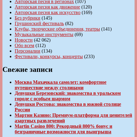
Авторская песня в регионах
(107)
Авторская песня как движение
(120)
Авторская песня как искусство
(169)
Без рубрики
(145)
Грушинский фестиваль
(82)
Клубы, творческие объединения, театры
(141)
Музыкальные инструменты
(69)
Новости
(42 062)
Обо всем
(112)
Персоналии
(134)
Фестивали, конкурсы, концерты
(233)
Свежие записи
Москва Махачкала самолет: комфортное
путешествие между столицами
Девушки Березовский: знакомства в уральском
городе с особым шармом
Девушки Ростова: знакомства в южной столице
России
Мартин Казино: Премиум-платформа для ценителей
азартных развлечений
Martin Casino 800: Рекордный 800% бонус и
безграничные возможности для выигрыша