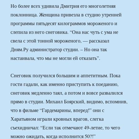
Но более всех удивила Дмитрия его многолетняя
поклонница. Женщина привезла в студию утренней
программы пятьдесят килограммов мороженого и
слепила из него снеговика. “Она нас чуть с ума не
свела с этой тонной мороженого, — рассказал
Дням.Ру администратор студии. – Но она так
настаивала, что мы не могли ей отказать”.
Снеговик получился большим и аппетитным. Пока
гости гадали, как именно приступить к поеданию,
снеговик медленно таял, а потом и вовсе развалился
прямо в студии. Михаил Боярский, видимо, вспомнив,
что в фильме “Гардемарины, вперед!” они с
Харатьяном играли кровных врагов, слегка
съехидничал: “Если так отмечают 49-летие, то чего
можно ожидать, когда исполнится 50?!”