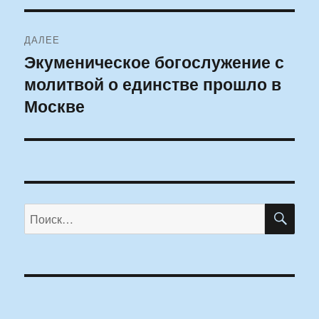
записям
ДАЛЕЕ
Экуменическое богослужение с
Следующая
молитвой о единстве прошло в
запись:
Москве
ПО
Искать: