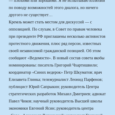
— плохими или хорошими. Я не испытываю иллюзий
по поводу возможностей этого диалога, но ничего
другого не существует…
Кремль может стать местом для дискуссий — с
оппозицией. По слухам, в Совет по правам человека
при президенте РФ приглашены несколько активистов
протестного движения, плюс ряд персон, известных
своей независимой гражданской позицией. Об этом
сообщают «Ведомости». В новый состав совета якобы
номинированы: писатель Григорий Чхартишвили;
координатор «Синих ведерок» Петр Шкуматов; врач
Елизавета Глинка; тележурналист Леонид Парфенов;
публицист Юрий Сапрыкин; руководитель Центра
стратегических разработок Михаил Дмитриев; адвокат
Павел Чиков; научный руководитель Высшей школы
экономики Евгений Ясин; руководитель центра