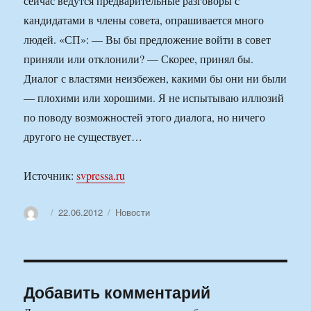
сейчас ведутся предварительные разговоры с
кандидатами в члены совета, опрашивается много
людей. «СП»: — Вы бы предложение войти в совет
приняли или отклонили? — Скорее, принял бы.
Диалог с властями неизбежен, какими бы они ни были
— плохими или хорошими. Я не испытываю иллюзий
по поводу возможностей этого диалога, но ничего
другого не существует…
Источник:
svpressa.ru
Автор
Опубликовано
Рубрики
22.06.2012
Новости
Добавить комментарий