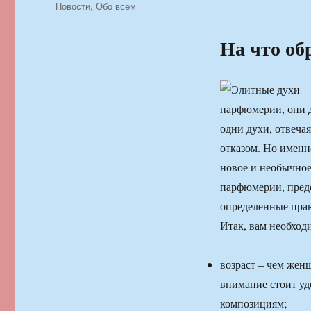
Рубрики
Новости
,
Обо всем
На что об
парфюмерии, они д
одни духи, отвеча
отказом. Но именн
новое и необычное
парфюмерии, пред
определенные прав
Итак, вам необход
возраст – чем жен
внимание стоит у
композициям;