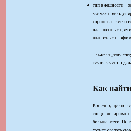
тип внешности – з
«зима» подойдут а
хороши легкие фру
насыщенные цветоч
шипровые парфюм
Также определенну
темперамент и даже
Как найти
Конечно, проще вс
специализированны
больше всего. Но т
хотите сделать сю