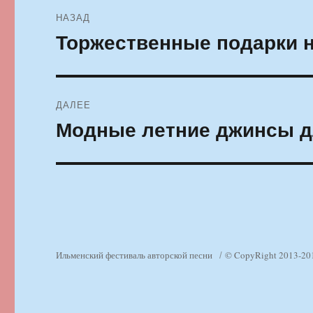
Навигация
НАЗАД
по
Торжественные подарки на
Предыдущая
запись:
записям
ДАЛЕЕ
Модные летние джинсы д
Следующая
запись:
Ильменский фестиваль авторской песни
© CopyRight 2013-20