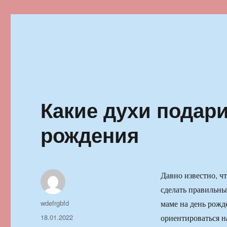
Ильменский фестиваль автор
Какие духи подар
рождения
Давно известно, ч
сделать правильны
Автор
wdefrgbfd
маме на день рожд
Опубликовано
18.01.2022
ориентироваться 