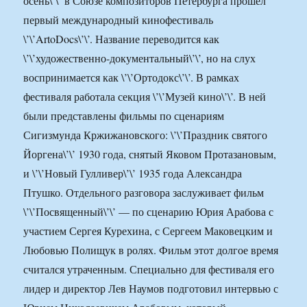
осень\’\’ в Союзе композиторов Петербурга прошел
первый международный кинофестиваль
\’\’ArtoDocs\’\’. Название переводится как
\’\’художественно-документальный\’\’, но на слух
воспринимается как \’\’Ортодокс\’\’. В рамках
фестиваля работала секция \’\’Музей кино\’\’. В ней
были представлены фильмы по сценариям
Сигизмунда Кржижановского: \’\’Праздник святого
Йоргена\’\’ 1930 года, снятый Яковом Протазановым,
и \’\’Новый Гулливер\’\’ 1935 года Александра
Птушко. Отдельного разговора заслуживает фильм
\’\’Посвященный\’\’ — по сценарию Юрия Арабова с
участием Сергея Курехина, с Сергеем Маковецким и
Любовью Полищук в ролях. Фильм этот долгое время
считался утраченным. Специально для фестиваля его
лидер и директор Лев Наумов подготовил интервью с