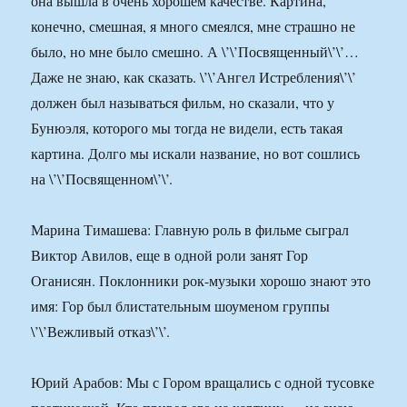
она вышла в очень хорошем качестве. Картина,
конечно, смешная, я много смеялся, мне страшно не
было, но мне было смешно. А \’\’Посвященный\’\’…
Даже не знаю, как сказать. \’\’Ангел Истребления\’\’
должен был называться фильм, но сказали, что у
Бунюэля, которого мы тогда не видели, есть такая
картина. Долго мы искали название, но вот сошлись
на \’\’Посвященном\’\’.
Марина Тимашева: Главную роль в фильме сыграл
Виктор Авилов, еще в одной роли занят Гор
Оганисян. Поклонники рок-музыки хорошо знают это
имя: Гор был блистательным шоуменом группы
\’\’Вежливый отказ\’\’.
Юрий Арабов: Мы с Гором вращались с одной тусовке