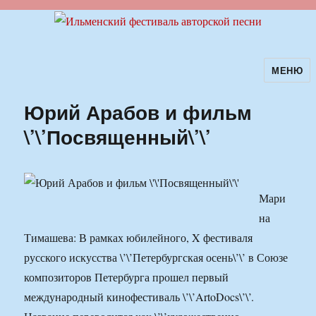
МЕНЮ
Ильменский фестиваль авторской
песни
Юрий Арабов и фильм
\’\’Посвященный\’\’
Мари
на
Тимашева: В рамках юбилейного, X фестиваля
русского искусства \’\’Петербургская осень\’\’ в Союзе
композиторов Петербурга прошел первый
международный кинофестиваль \’\’ArtoDocs\’\’.