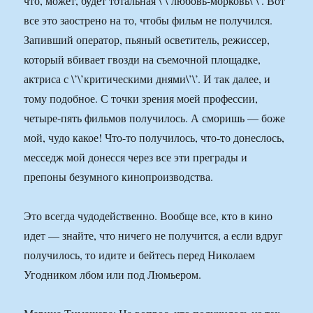
что, может, будет тотальная \’\’любовь-морковь\’\’. Вот
все это заострено на то, чтобы фильм не получился.
Запивший оператор, пьяный осветитель, режиссер,
который вбивает гвозди на съемочной площадке,
актриса с \’\’критическими днями\’\’. И так далее, и
тому подобное. С точки зрения моей профессии,
четыре-пять фильмов получилось. А сморишь — боже
мой, чудо какое! Что-то получилось, что-то донеслось,
месседж мой донесся через все эти преграды и
препоны безумного кинопроизводства.
Это всегда чудодейственно. Вообще все, кто в кино
идет — знайте, что ничего не получится, а если вдруг
получилось, то идите и бейтесь перед Николаем
Угодником лбом или под Люмьером.