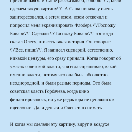
приснившаяся. Я Саше рассказываю, говорю: \’\’Давай
сделаем такую картину\’\’. А Саша поначалу очень
заинтересовался, а затем юзом, юзом отскочил и
попросил меня экранизировать Флобера \’\’Госпожу
Бовари\’\’. Сделали \’\’Госпожу Бовари\’\’, а я тогда
сказал Олегу, что есть такая история. Он говорит:
\’\’Все, пиши\’\’. Я написал сценарий, естественно,
никакой цензуры, его сразу приняли. Когда говорят об
ужасах советской власти, я всегда спрашиваю, какой
именно власти, потому что она была абсолютно
неоднородной, и были разные периоды. Это была
советская власть Горбачева, когда кино
финансировалось, но уже редактора не цеплялись к
идеологии. Дали деньги и Олег стал снимать.
И когда мы сделали эту картину, вдруг в воздухе