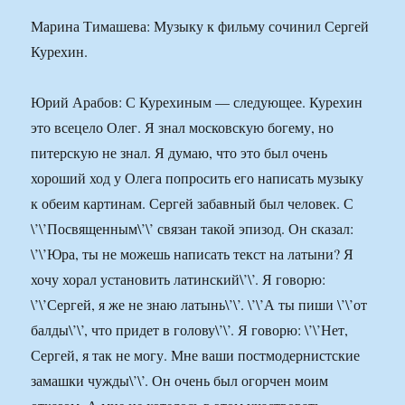
Марина Тимашева: Музыку к фильму сочинил Сергей
Курехин.
Юрий Арабов: С Курехиным — следующее. Курехин
это всецело Олег. Я знал московскую богему, но
питерскую не знал. Я думаю, что это был очень
хороший ход у Олега попросить его написать музыку
к обеим картинам. Сергей забавный был человек. С
\’\’Посвященным\’\’ связан такой эпизод. Он сказал:
\’\’Юра, ты не можешь написать текст на латыни? Я
хочу хорал установить латинский\’\’. Я говорю:
\’\’Сергей, я же не знаю латынь\’\’. \’\’А ты пиши \’\’от
балды\’\’, что придет в голову\’\’. Я говорю: \’\’Нет,
Сергей, я так не могу. Мне ваши постмодернистские
замашки чужды\’\’. Он очень был огорчен моим