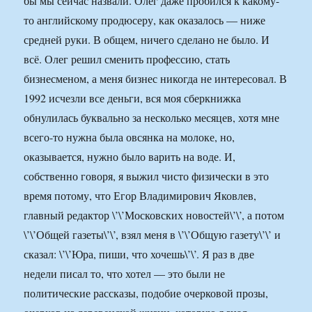
бы мы сейчас назвали. Олег даже пробился к какому-
то английскому продюсеру, как оказалось — ниже
средней руки. В общем, ничего сделано не было. И
всё. Олег решил сменить профессию, стать
бизнесменом, а меня бизнес никогда не интересовал. В
1992 исчезли все деньги, вся моя сберкнижка
обнулилась буквально за несколько месяцев, хотя мне
всего-то нужна была овсянка на молоке, но,
оказывается, нужно было варить на воде. И,
собственно говоря, я выжил чисто физически в это
время потому, что Егор Владимирович Яковлев,
главный редактор \’\’Московских новостей\’\’, а потом
\’\’Общей газеты\’\’, взял меня в \’\’Общую газету\’\’ и
сказал: \’\’Юра, пиши, что хочешь\’\’. Я раз в две
недели писал то, что хотел — это были не
политические рассказы, подобие очерковой прозы,