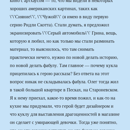
кино с артхаусом — то, что мы видели в некоторых
хороших американских картинах, таких как
\’\’Сияние\’\’, \’\’Чужой\’\’ (я имею в виду первую
серию Ридли Скотта). Стали думать, я предложил
экранизировать \’\’Серый автомобиль\’\’ Грина, вещь,
которую я любил, но как только мы стали разминать
материал, то выяснилось, что там снимать
практически нечего, нужно по новой делать историю,
по новой делать фабулу. Там главное — почему кукла
прицепилась к герою рассказа? Без ответа на этот
вопрос никак не складывалась фабула. Олег тогда жил
в такой большой квартире в Песках, на Староневском.
Я к нему приехал, какое-то время пожил, и как-то на
кухне мы придумали, что герой будет дизайнером и
что куклу для выставления драгоценностей в магазине
он сделает с умирающей девочки. Тогда уже понятно,