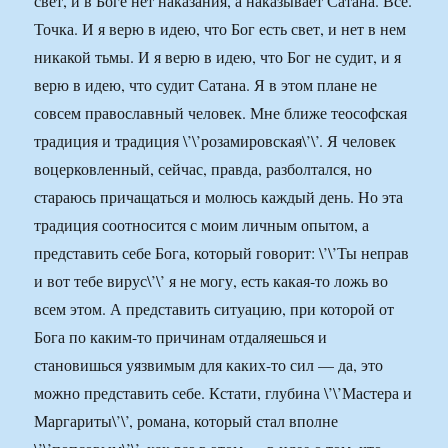
свет, и в Боге нет наказания, а наказывает Сатана. Все.
Точка. И я верю в идею, что Бог есть свет, и нет в нем
никакой тьмы. И я верю в идею, что Бог не судит, и я
верю в идею, что судит Сатана. Я в этом плане не
совсем православный человек. Мне ближе теософская
традиция и традиция \’\’розамировская\’\’. Я человек
воцерковленный, сейчас, правда, разболтался, но
стараюсь причащаться и молюсь каждый день. Но эта
традиция соотносится с моим личным опытом, а
представить себе Бога, который говорит: \’\’Ты неправ
и вот тебе вирус\’\’ я не могу, есть какая-то ложь во
всем этом. А представить ситуацию, при которой от
Бога по каким-то причинам отдаляешься и
становишься уязвимым для каких-то сил — да, это
можно представить себе. Кстати, глубина \’\’Мастера и
Маргариты\’\’, романа, который стал вполне