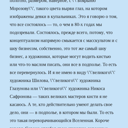
полотно, размером, наверное, с \’\’Боярыню
Морозову\’\’, такого цвета вырви глаз, на котором
изображены девки в купальниках. Это я говорю о том,
что все состоялось — то, о чем в 80-х годах мы
подозревали. Состоялось, прежде всего, потому, что
концептуализм напрямую смыкается с масскультом и с
шоу бизнесом, собственно, это тот же самый шоу
бизнес, а художники, которые могут водить кистью
или что-то маслом писать, они все в подполье. То есть
все перевернулось. И я не имею в виду \’\’великого\’\’
художника Шилова, \’\’великого\’\’ художника
Глазунова или \’\’великого\’\’ художника Никоса
Сафронова — таких великих мастеров кисти я не
касаюсь. А те, кто действительно умеют делать свое
дело, они — в подполье, в котором мы были. То есть
это такая переворачивающийся Вселенная. Короче