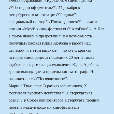
вместе с Арабовым и Курехиным сделал фильм
\’\’Господин оформитель\’\’. 22 декабря в
петербургском кинотеатре \’\’Родина\’\’ —
специальный повтор \’\’Посвященного\’\’ в рамках
секции «Музей кино» фестиваля \’\’ArtoDocs\’\’. А Лев
Наумов любезно предоставил нам возможность
послушать рассказ Юрия Арабова о работе над
фильмом, и в этом рассказе — по сути, краткая
история кинопроцесса последних 20 лет, а также
глубокие и серьезные размышления Юрия Арабова,
далеко выходящие за пределы кинематографа. Но
начинает он с \’\’Посвященного\’\’
Марина Тимашева: В рамках юбилейного, X
фестиваля русского искусства \’\’Петербургская
осень\’\’ в Союзе композиторов Петербурга прошел
первый международный кинофестиваль