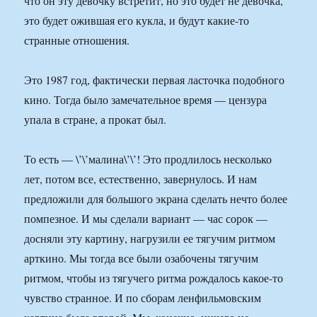
что он эту девочку встретит, но это будет не девочка,
это будет ожившая его кукла, и будут какие-то
странные отношения.
Это 1987 год, фактически первая ласточка подобного
кино. Тогда было замечательное время — цензура
упала в стране, а прокат был.
То есть — \’\’малина\’\’! Это продлилось несколько
лет, потом все, естественно, завернулось. И нам
предложили для большого экрана сделать нечто более
помпезное. И мы сделали вариант — час сорок —
досняли эту картину, нагрузили ее тягучим ритмом
арткино. Мы тогда все были озабочены тягучим
ритмом, чтобы из тягучего ритма рождалось какое-то
чувство странное. И по сборам ленфильмовским