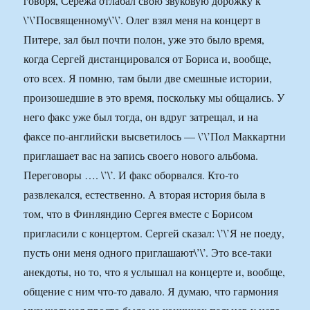
говоря, Сережа отлабал свою звуковую дорожку к
\’\’Посвященному\’\’. Олег взял меня на концерт в
Питере, зал был почти полон, уже это было время,
когда Сергей дистанцировался от Бориса и, вообще,
ото всех. Я помню, там были две смешные истории,
произошедшие в это время, поскольку мы общались. У
него факс уже был тогда, он вдруг затрещал, и на
факсе по-английски высветилось — \’\’Пол Маккартни
приглашает вас на запись своего нового альбома.
Переговоры …. \’\’. И факс оборвался. Кто-то
развлекался, естественно. А вторая история была в
том, что в Финляндию Сергея вместе с Борисом
пригласили с концертом. Сергей сказал: \’\’Я не поеду,
пусть они меня одного приглашают\’\’. Это все-таки
анекдоты, но то, что я услышал на концерте и, вообще,
общение с ним что-то давало. Я думаю, что гармония