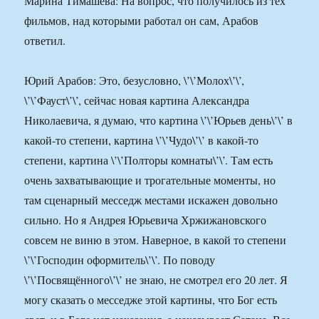
Марина Тимашева: На вопрос, что получилось из тех
фильмов, над которыми работал он сам, Арабов
ответил.
Юрий Арабов: Это, безусловно, \’\’Молох\’\’,
\’\’Фауст\’\’, сейчас новая картина Александра
Николаевича, я думаю, что картина \’\’Юрьев день\’\’ в
какой-то степени, картина \’\’Чудо\’\’ в какой-то
степени, картина \’\’Полторы комнаты\’\’. Там есть
очень захватывающие и трогательные моменты, но
там сценарный месседж местами искажен довольно
сильно. Но я Андрея Юрьевича Хржижановского
совсем не виню в этом. Наверное, в какой то степени
\’\’Господин оформитель\’\’. По поводу
\’\’Посвящённого\’\’ не знаю, не смотрел его 20 лет. Я
могу сказать о месседже этой картины, что Бог есть