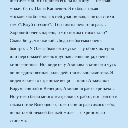
поэтической. Кто привел его на картину — не знаю,
может быть, Паша Каплевич. Это была такая
московская богема, я в ней участвовал, я читал стихи,
там \’\’Клуб поэзии\’\’, Гор там на чем-то играл…
Хороший очень парень, и что потом с ним стало?
Слава Богу, что живой. Люди из богемы очень
быстро… У Олега было это чутье — у обоих актеров
или персонажей очень крупная лепка лица, очень
киногеничная. Но, видите, у Авилова в кино это чуть
ли не единственная роль, действительно заметная. Я
видел какие-то странные вещи — клип Анжелики
Варум, снятый в Венеции, Авилов играет скрипача…
Но у него было много театральных работ, и играл он в
таком стиле Высоцкого, то есть он играл самого себя,
но на такой некоей бычьей жиле — с хрипом, со
стонами.