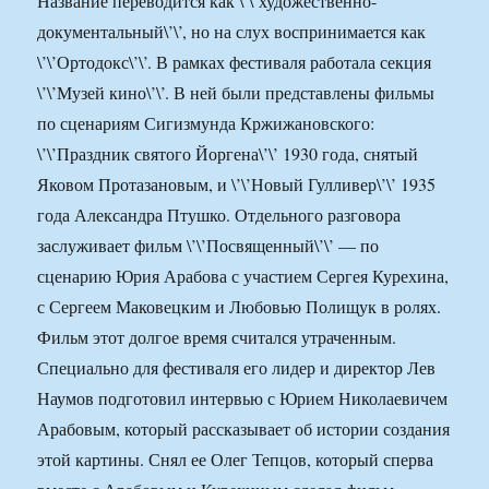
Название переводится как \’\’художественно-
документальный\’\’, но на слух воспринимается как
\’\’Ортодокс\’\’. В рамках фестиваля работала секция
\’\’Музей кино\’\’. В ней были представлены фильмы
по сценариям Сигизмунда Кржижановского:
\’\’Праздник святого Йоргена\’\’ 1930 года, снятый
Яковом Протазановым, и \’\’Новый Гулливер\’\’ 1935
года Александра Птушко. Отдельного разговора
заслуживает фильм \’\’Посвященный\’\’ — по
сценарию Юрия Арабова с участием Сергея Курехина,
с Сергеем Маковецким и Любовью Полищук в ролях.
Фильм этот долгое время считался утраченным.
Специально для фестиваля его лидер и директор Лев
Наумов подготовил интервью с Юрием Николаевичем
Арабовым, который рассказывает об истории создания
этой картины. Снял ее Олег Тепцов, который сперва