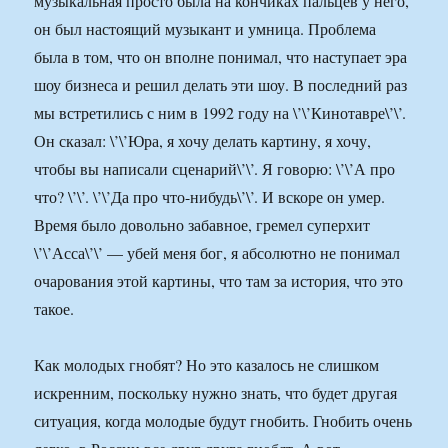
музыкальная просто была на кончиках пальцев у него,
он был настоящий музыкант и умница. Проблема
была в том, что он вполне понимал, что наступает эра
шоу бизнеса и решил делать эти шоу. В последний раз
мы встретились с ним в 1992 году на \’\’Кинотавре\’\’.
Он сказал: \’\’Юра, я хочу делать картину, я хочу,
чтобы вы написали сценарий\’\’. Я говорю: \’\’А про
что? \’\’. \’\’Да про что-нибудь\’\’. И вскоре он умер.
Время было довольно забавное, гремел суперхит
\’\’Асса\’\’ — убей меня бог, я абсолютно не понимал
очарования этой картины, что там за история, что это
такое.
Как молодых гнобят? Но это казалось не слишком
искренним, поскольку нужно знать, что будет другая
ситуация, когда молодые будут гнобить. Гнобить очень