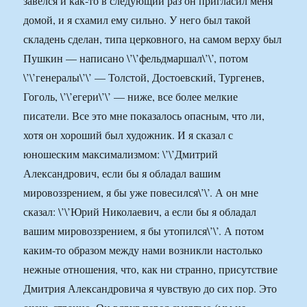
завелся и как-то в следующий раз он пригласил меня
домой, и я схамил ему сильно. У него был такой
складень сделан, типа церковного, на самом верху был
Пушкин — написано \’\’фельдмаршал\’\’, потом
\’\’генералы\’\’ — Толстой, Достоевский, Тургенев,
Гоголь, \’\’егери\’\’ — ниже, все более мелкие
писатели. Все это мне показалось опасным, что ли,
хотя он хороший был художник. И я сказал с
юношеским максимализмом: \’\’Дмитрий
Александрович, если бы я обладал вашим
мировоззрением, я бы уже повесился\’\’. А он мне
сказал: \’\’Юрий Николаевич, а если бы я обладал
вашим мировоззрением, я бы утопился\’\’. А потом
каким-то образом между нами возникли настолько
нежные отношения, что, как ни странно, присутствие
Дмитрия Александровича я чувствую до сих пор. Это