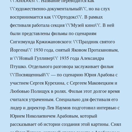
\’\’ArtoDocs\’\’. Название переводится как
\’\’художественно-документальный\’\’, но на слух
воспринимается как \’\’Ортодокс\’\’. В рамках
фестиваля работала секция \’\’Музей кино\’\’. В ней
были представлены фильмы по сценариям
Сигизмунда Кржижановского: \’\’Праздник святого
Йоргена\’\’ 1930 года, снятый Яковом Протазановым,
и \’\’Новый Гулливер\’\’ 1935 года Александра
Птушко. Отдельного разговора заслуживает фильм
\’\’Посвященный\’\’ — по сценарию Юрия Арабова с
участием Сергея Курехина, с Сергеем Маковецким и
Любовью Полищук в ролях. Фильм этот долгое время
считался утраченным. Специально для фестиваля его
лидер и директор Лев Наумов подготовил интервью с
Юрием Николаевичем Арабовым, который
рассказывает об истории создания этой картины. Снял