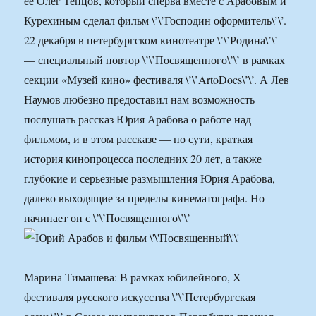
ее Олег Тепцов, который сперва вместе с Арабовым и
Курехиным сделал фильм \’\’Господин оформитель\’\’.
22 декабря в петербургском кинотеатре \’\’Родина\’\’
— специальный повтор \’\’Посвященного\’\’ в рамках
секции «Музей кино» фестиваля \’\’ArtoDocs\’\’. А Лев
Наумов любезно предоставил нам возможность
послушать рассказ Юрия Арабова о работе над
фильмом, и в этом рассказе — по сути, краткая
история кинопроцесса последних 20 лет, а также
глубокие и серьезные размышления Юрия Арабова,
далеко выходящие за пределы кинематографа. Но
начинает он с \’\’Посвященного\’\’
Марина Тимашева: В рамках юбилейного, X
фестиваля русского искусства \’\’Петербургская