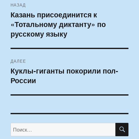
НАЗАД
по
Казань присоединится к
Предыдущая
«Тотальному диктанту» по
запись:
записям
русскому языку
ДАЛЕЕ
Куклы-гиганты покорили пол-
Следующая
России
запись:
ПО
Искать: