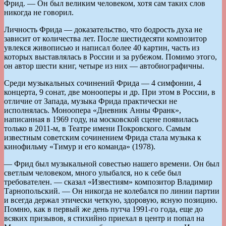
Фрид. — Он был великим человеком, хотя сам таких слов
никогда не говорил.
Личность Фрида — доказательство, что бодрость духа не
зависит от количества лет. После шестидесяти композитор
увлекся живописью и написал более 40 картин, часть из
которых выставлялась в России и за рубежом. Помимо этого,
он автор шести книг, четыре из них — автобиографичны.
Среди музыкальных сочинений Фрида — 4 симфонии, 4
концерта, 9 сонат, две монооперы и др. При этом в России, в
отличие от Запада, музыка Фрида практически не
исполнялась. Моноопера «Дневник Анны Франк»,
написанная в 1969 году, на московской сцене появилась
только в 2011-м, в Театре имени Покровского. Самым
известным советским сочинением Фрида стала музыка к
кинофильму «Тимур и его команда» (1978).
— Фрид был музыкальной совестью нашего времени. Он был
светлым человеком, много улыбался, но к себе был
требователен. — сказал «Известиям» композитор Владимир
Тарнопольский. — Он никогда не колебался по линии партии
и всегда держал этически четкую, здоровую, ясную позицию.
Помню, как в первый же день путча 1991-го года, еще до
всяких призывов, я стихийно приехал в центр и попал на