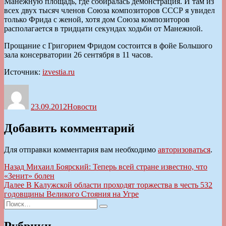
Манежную площадь, где собиралась демонстрация. И там из
всех двух тысяч членов Союза композиторов СССР я увидел
только Фрида с женой, хотя дом Союза композиторов
располагается в тридцати секундах ходьби от Манежной.
Прощание с Григорием Фридом состоится в фойе Большого
зала консерватории 26 сентября в 11 часов.
Источник:
izvestia.ru
Автор
Опубликовано
Рубрики
23.09.2012
Новости
Добавить комментарий
Для отправки комментария вам необходимо
авторизоваться
.
Навигация
Предыдущая
Назад
Михаил Боярский: Теперь всей стране известно, что
запись:
«Зенит» болен
по
Следующая
Далее
В Калужской области проходят торжества в честь 532
записям
запись:
годовщины Великого Стояния на Угре
Искать:
Поиск
Рубрики