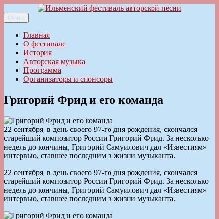
Перейти
к
Меню
Ильменский фестиваль авторской песни
содержимому
Главная
О фестивале
История
Авторская музыка
Программа
Организаторы и спонсоры
Григорий Фрид и его команда
22 сентября, в день своего 97-го дня рождения, скончался
старейший композитор России Григорий Фрид. За несколько
недель до кончины, Григорий Самуилович дал «Известиям»
интервью, ставшее последним в жизни музыканта.
22 сентября, в день своего 97-го дня рождения, скончался
старейший композитор России Григорий Фрид. За несколько
недель до кончины, Григорий Самуилович дал «Известиям»
интервью, ставшее последним в жизни музыканта.