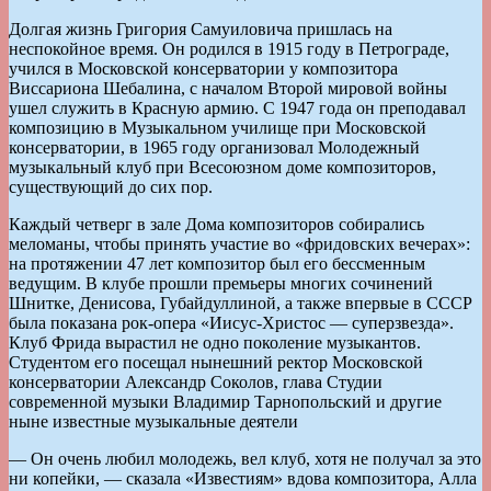
Долгая жизнь Григория Самуиловича пришлась на
неспокойное время. Он родился в 1915 году в Петрограде,
учился в Московской консерватории у композитора
Виссариона Шебалина, с началом Второй мировой войны
ушел служить в Красную армию. С 1947 года он преподавал
композицию в Музыкальном училище при Московской
консерватории, в 1965 году организовал Молодежный
музыкальный клуб при Всесоюзном доме композиторов,
существующий до сих пор.
Каждый четверг в зале Дома композиторов собирались
меломаны, чтобы принять участие во «фридовских вечерах»:
на протяжении 47 лет композитор был его бессменным
ведущим. В клубе прошли премьеры многих сочинений
Шнитке, Денисова, Губайдуллиной, а также впервые в СССР
была показана рок-опера «Иисус-Христос — суперзвезда».
Клуб Фрида вырастил не одно поколение музыкантов.
Студентом его посещал нынешний ректор Московской
консерватории Александр Соколов, глава Студии
современной музыки Владимир Тарнопольский и другие
ныне известные музыкальные деятели
— Он очень любил молодежь, вел клуб, хотя не получал за это
ни копейки, — сказала «Известиям» вдова композитора, Алла