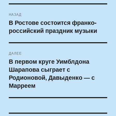
Навигация
НАЗАД
по
В Ростове состоится франко-
Предыдущая
российский праздник музыки
запись:
записям
ДАЛЕЕ
В первом круге Уимблдона
Следующая
Шарапова сыграет с
запись:
Родионовой, Давыденко — с
Марреем