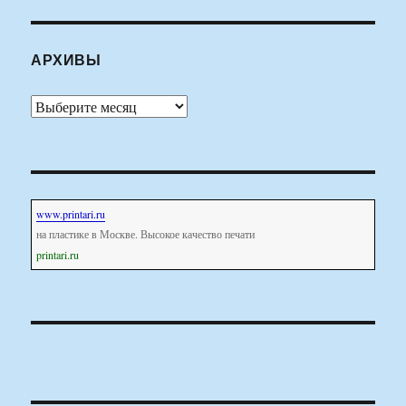
АРХИВЫ
Архивы
www.printari.ru
на пластике в Москве. Высокое качество печати
printari.ru