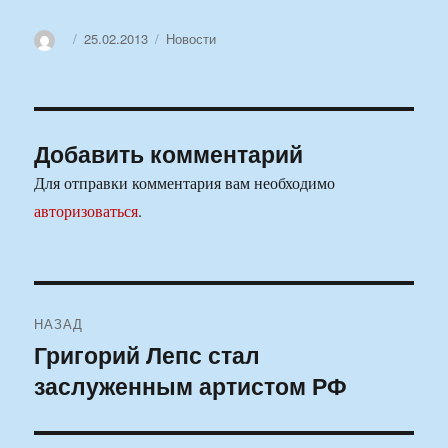
Автор
Опубликовано
Рубрики
25.02.2013
Новости
Добавить комментарий
Для отправки комментария вам необходимо
авторизоваться
.
Навигация
НАЗАД
по
Григорий Лепс стал
Предыдущая
заслуженным артистом РФ
запись:
записям