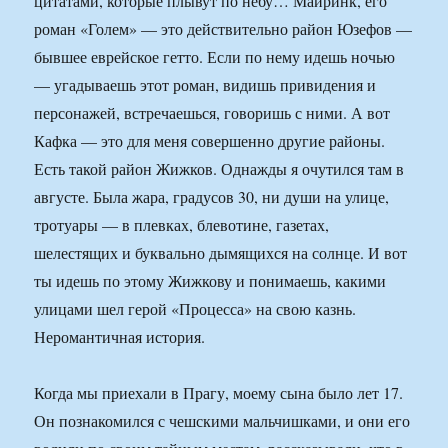
цитатами, которые плывут по небу… Майринк, его
роман «Голем» — это действительно район Юзефов —
бывшее еврейское гетто. Если по нему идешь ночью
— угадываешь этот роман, видишь привидения и
персонажей, встречаешься, говоришь с ними. А вот
Кафка — это для меня совершенно другие районы.
Есть такой район Жижков. Однажды я очутился там в
августе. Была жара, градусов 30, ни души на улице,
тротуары — в плевках, блевотине, газетах,
шелестящих и буквально дымящихся на солнце. И вот
ты идешь по этому Жижкову и понимаешь, какими
улицами шел герой «Процесса» на свою казнь.
Неромантичная история.
Когда мы приехали в Прагу, моему сына было лет 17.
Он познакомился с чешскими мальчишками, и они его