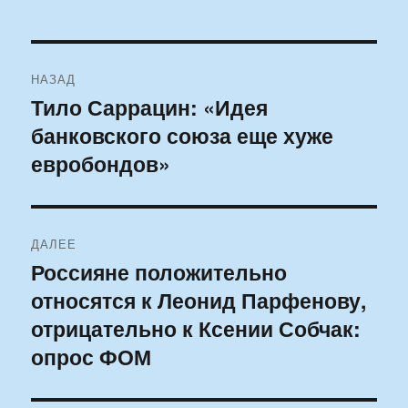
Навигация
НАЗАД
по
Тило Саррацин: «Идея
Предыдущая
банковского союза еще хуже
запись:
записям
евробондов»
ДАЛЕЕ
Россияне положительно
Следующая
относятся к Леонид Парфенову,
запись:
отрицательно к Ксении Собчак:
опрос ФОМ