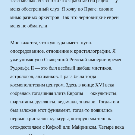
«застывала». Из-за того что я работаю на радио — у
меня обостренный слух. Я хожу по Праге, словно
мимо разных оркестров. Так что черновицкие евреи
меня не обманули.
Мне кажется, что культура имеет, пусть
опосредованное, отношение к кристаллографии. Я
уже упомянул о Священной Римской империи времен
Рудольфа II — это был весёлый шабаш мистиков,
астрологов, алхимиков. Прага была тогда
космополитским центром. Здесь в конце XVI века
собралась тогдашняя элита Европы — оккультисты,
шарлатаны, дуэлянты, ведьмаки, знахари. Тогда-то и
был заложен этот фундамент, тогда-то появились
первые кристаллы культуры, которую мы теперь
отождествляем с Кафкой или Майринком. Четыре века