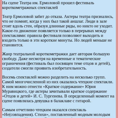
На сцене Театра им. Ермоловой прошел фестиваль
короткометражных спектаклей
Театр Ермоловой забит до отказа. Актеры театра признались,
что не помнят, когда у них был такой аншлаг. Люди в зале
стоят вдоль стен, образуя длинные ряды, но никто не уходит.
Какое-то движение появляется только в перерывах между
спектаклями: правила фестиваля позволяют выходить и
входить только в эти короткие минуты. Но людей меньше не
становится.
Жанр театральной короткометражки дает авторам большую
свободу. Даже несмотря на временные и тематические
ограничения (фестиваль был посвящен теме отцов и детей),
создатели смогли проявить изобретательность.
Восемь спектаклей можно разделить на несколько групп.
Самой многочисленной из них оказались чтецкие спектакли.
К ним можно отнести «Краткое содержание» Юрия
Муравицкого, где актеры зачитывали краткое содержание
«Отцов и детей» И. С. Тургенева. В определенный момент на
сцене появлялась девушка в балаклаве с гитарой.
Самым отчетливо чтецким оказался спектакль
«Не(совпадения). Стихи», поставленный модным молодым