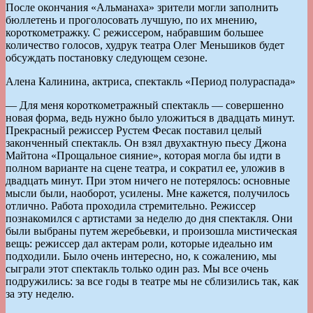
После окончания «Альманаха» зрители могли заполнить
бюллетень и проголосовать лучшую, по их мнению,
короткометражку. С режиссером, набравшим большее
количество голосов, худрук театра Олег Меньшиков будет
обсуждать постановку следующем сезоне.
Алена Калинина, актриса, спектакль «Период полураспада»
— Для меня короткометражный спектакль — совершенно
новая форма, ведь нужно было уложиться в двадцать минут.
Прекрасный режиссер Рустем Фесак поставил целый
законченный спектакль. Он взял двухактную пьесу Джона
Майтона «Прощальное сияние», которая могла бы идти в
полном варианте на сцене театра, и сократил ее, уложив в
двадцать минут. При этом ничего не потерялось: основные
мысли были, наоборот, усилены. Мне кажется, получилось
отлично. Работа проходила стремительно. Режиссер
познакомился с артистами за неделю до дня спектакля. Они
были выбраны путем жеребьевки, и произошла мистическая
вещь: режиссер дал актерам роли, которые идеально им
подходили. Было очень интересно, но, к сожалению, мы
сыграли этот спектакль только один раз. Мы все очень
подружились: за все годы в театре мы не сблизились так, как
за эту неделю.