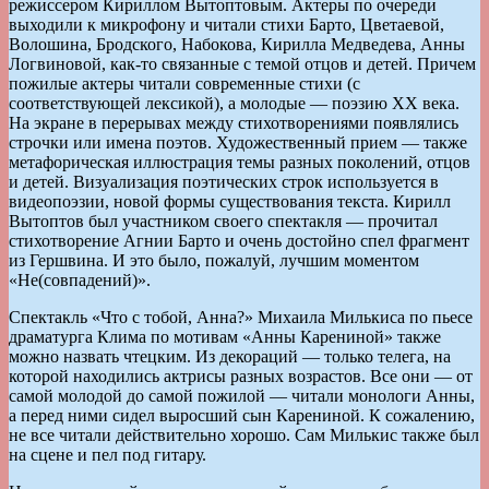
режиссером Кириллом Вытоптовым. Актеры по очереди
выходили к микрофону и читали стихи Барто, Цветаевой,
Волошина, Бродского, Набокова, Кирилла Медведева, Анны
Логвиновой, как-то связанные с темой отцов и детей. Причем
пожилые актеры читали современные стихи (с
соответствующей лексикой), а молодые — поэзию XX века.
На экране в перерывах между стихотворениями появлялись
строчки или имена поэтов. Художественный прием — также
метафорическая иллюстрация темы разных поколений, отцов
и детей. Визуализация поэтических строк используется в
видеопоэзии, новой формы существования текста. Кирилл
Вытоптов был участником своего спектакля — прочитал
стихотворение Агнии Барто и очень достойно спел фрагмент
из Гершвина. И это было, пожалуй, лучшим моментом
«Не(совпадений)».
Спектакль «Что с тобой, Анна?» Михаила Милькиса по пьесе
драматурга Клима по мотивам «Анны Карениной» также
можно назвать чтецким. Из декораций — только телега, на
которой находились актрисы разных возрастов. Все они — от
самой молодой до самой пожилой — читали монологи Анны,
а перед ними сидел выросший сын Карениной. К сожалению,
не все читали действительно хорошо. Сам Милькис также был
на сцене и пел под гитару.