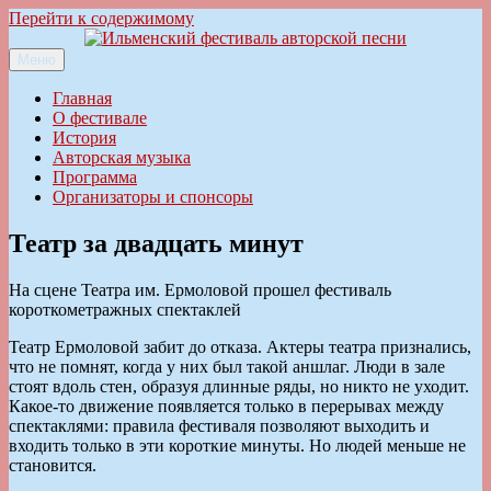
Перейти к содержимому
Меню
Ильменский фестиваль авторской песни
Главная
О фестивале
История
Авторская музыка
Программа
Организаторы и спонсоры
Театр за двадцать минут
На сцене Театра им. Ермоловой прошел фестиваль
короткометражных спектаклей
Театр Ермоловой забит до отказа. Актеры театра признались,
что не помнят, когда у них был такой аншлаг. Люди в зале
стоят вдоль стен, образуя длинные ряды, но никто не уходит.
Какое-то движение появляется только в перерывах между
спектаклями: правила фестиваля позволяют выходить и
входить только в эти короткие минуты. Но людей меньше не
становится.