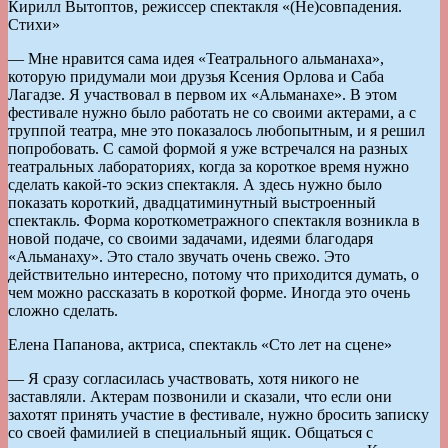
Кирилл Вытоптов, режиссер спектакля «(Не)совпадения.
Стихи»
— Мне нравится сама идея «Театрального альманаха»,
которую придумали мои друзья Ксения Орлова и Саба
Лагадзе. Я участвовал в первом их «Альманахе». В этом
фестивале нужно было работать не со своими актерами, а с
труппой театра, мне это показалось любопытным, и я решил
попробовать. С самой формой я уже встречался на разных
театральных лабораториях, когда за короткое время нужно
сделать какой-то эскиз спектакля. А здесь нужно было
показать короткий, двадцатиминутный выстроенный
спектакль. Форма короткометражного спектакля возникла в
новой подаче, со своими задачами, идеями благодаря
«Альманаху». Это стало звучать очень свежо. Это
действительно интересно, потому что приходится думать, о
чем можно рассказать в короткой форме. Иногда это очень
сложно сделать.
Елена Папанова, актриса, спектакль «Сто лет на сцене»
— Я сразу согласилась участвовать, хотя никого не
заставляли. Актерам позвонили и сказали, что если они
захотят принять участие в фестивале, нужно бросить записку
со своей фамилией в специальный ящик. Общаться с