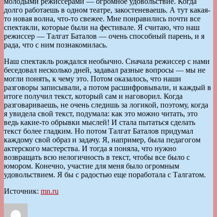
молодыми режиссерами — огромное удовольствие. Когда
долго работаешь в одном театре, закостеневаешь. А тут какая-
то новая волна, что-то свежее. Мне понравились почти все
спектакли, которые были на фестивале. Я считаю, что наш
режиссер — Талгат Баталов — очень способный парень, и я
рада, что с ним познакомилась.
Наш спектакль рождался необычно. Сначала режиссер с нами
беседовал несколько дней, задавал разные вопросы — мы не
могли понять, к чему это. Потом оказалось, что наши
разговоры записывали, а потом расшифровывали, и каждый в
итоге получил текст, который сам и наговорил. Когда
разговариваешь, не очень следишь за логикой, поэтому, когда
я увидела свой текст, подумала: как это можно читать, это
ведь какие-то обрывки мыслей! И стала пытаться сделать
текст более гладким. Но потом Талгат Баталов придумал
каждому свой образ и задачу. Я, например, была педагогом
актерского мастерства. И тогда я поняла, что нужно
возвращать всю нелогичность в текст, чтобы все было с
юмором. Конечно, участие для меня было огромным
удовольствием. Я бы с радостью еще поработала с Талгатом.
Источник:
mn.ru