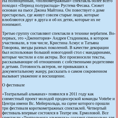
На полноценный, «полнометражный» спектакль более всего
походил «Период полураспада» Рустема Фесака. Сюжет
основан на пьесе Джона Майтона. Он повествует о доме
престарелых, где живут совсем старые люди, которые
влюбляются друг в друга и об их детях, которые их не
понимают.
Третью группу составляют спектакли в технике вербатим. Во-
первых, это «Дженитория» Андрея Стадникова, в котором
участвовали, в том числе, Кристина Асмус и Татьяна
Говорова, звезды разных поколений. В качестве декорации
был использован большой новогодний стол с мандаринами,
которые чистили и ели актеры. Все произносили тексты,
рассказывающие об отношениях с собственными родителями
и детьми. Готовность актеров, не привыкших к
документальному жанру, рассказать о самом сокровенном
вызывает уважение и восхищение.
О фестивале
«Театральный альманах» появился в 2011 году как
совместный проект молодой продюсерской команды Vottebe и
Центра имени Вс. Мейерхольда, на сцене которого прошли
три фестиваля короткометражных спектаклей. Четвертый
фестиваль впервые состоялся в Театре им. Ермоловой. Все
спектакли «Театрального альманаха» создают специально для