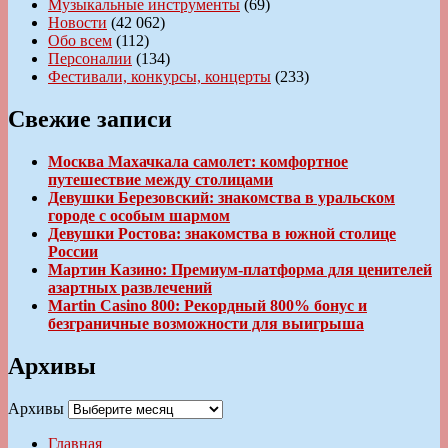
Музыкальные инструменты
(69)
Новости
(42 062)
Обо всем
(112)
Персоналии
(134)
Фестивали, конкурсы, концерты
(233)
Свежие записи
Москва Махачкала самолет: комфортное
путешествие между столицами
Девушки Березовский: знакомства в уральском
городе с особым шармом
Девушки Ростова: знакомства в южной столице
России
Мартин Казино: Премиум-платформа для ценителей
азартных развлечений
Martin Casino 800: Рекордный 800% бонус и
безграничные возможности для выигрыша
Архивы
Архивы
Главная