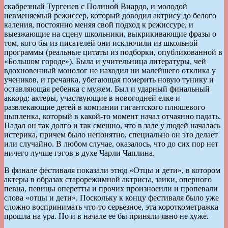
скабрезный Тургенев с Полиной Виардо, и молодой
невменяемый режиссер, который доводил актрису до белого
каления, постоянно меняя свой подход к режиссуре, и
выезжающие на сцену школьники, выкрикивающие фразы о
том, кого бы из писателей они исключили из школьной
программы (реальные цитаты из подборки, опубликованной в
«Большом городе»). Была и учительница литературы, чей
вдохновенный монолог не находил ни малейшего отклика у
учеников, и гречанка, убегающая померить новую тунику и
оставляющая ребенка с мужем. Был и ударный финальный
аккорд: актеры, участвующие в новогодней елке и
развлекающие детей в компании гигантского плюшевого
цыпленка, который в какой-то момент начал отчаянно падать.
Падал он так долго и так смешно, что в зале у людей началась
истерика, причем было непонятно, специально он это делает
или случайно. В любом случае, оказалось, что до сих пор нет
ничего лучше гэгов в духе Чарли Чаплина.
В финале фестиваля показали этюд «Отцы и дети», в котором
актеры в образах старорежимной актрисы, заики, оперного
певца, певицы оперетты и прочих произносили и пропевали
слова «отцы и дети». Поскольку к концу фестиваля было уже
сложно воспринимать что-то серьезное, эта короткометражка
прошла на ура. Но и в начале ее бы приняли явно не хуже.