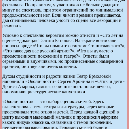
фестиваля. По правилам, у участников не больше двадцати
минут на спектакль, при этом ограничений по минимальной
продолжительности нет. Если лимит времени превышается,
два специальных человека уносят со сцены все декорации и
реквизит.
Условно к спектаклю-вербатим можно отнести и «Сто лет на
сцене» «доковца» Талгата Баталова. На экране возникали
вопросы вроде «Что вы помните о системе Станиславского?»,
«Что такое для вас русский артист?», «Что вы думаете о
преемственности поколений в театре?». Ответы были
серьезными и вдумчивыми, но произнесенные с намеренной
иронией, они звучали очень комично.
Духом студийности и радости жизни Театр Ермоловой
наполнили «Околичности» Сергея Аронина и «Отцы и дети»
Дениса Азарова, самые фееричные постановки вечера,
напоминающие студенческие капустники.
«Околичности» — это набор сценок-скетчей. Здесь
главенствовала тема театра и литературы, через которые
просвечивала тема отцов и детей. Перед каждой сценкой в
центр выходил маленький мальчик и произносил афоризм
какого-нибудь классика, связанный с темой поколений,
неизменно вызывая овации. Героями скетчей были и