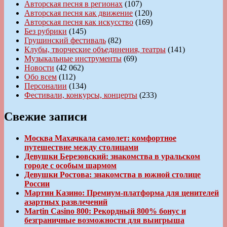
Авторская песня в регионах
(107)
Авторская песня как движение
(120)
Авторская песня как искусство
(169)
Без рубрики
(145)
Грушинский фестиваль
(82)
Клубы, творческие объединения, театры
(141)
Музыкальные инструменты
(69)
Новости
(42 062)
Обо всем
(112)
Персоналии
(134)
Фестивали, конкурсы, концерты
(233)
Свежие записи
Москва Махачкала самолет: комфортное
путешествие между столицами
Девушки Березовский: знакомства в уральском
городе с особым шармом
Девушки Ростова: знакомства в южной столице
России
Мартин Казино: Премиум-платформа для ценителей
азартных развлечений
Martin Casino 800: Рекордный 800% бонус и
безграничные возможности для выигрыша