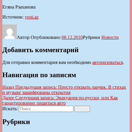
Егяна Рзаханова
Источник:
vesti.az
Автор
Опубликовано
08.12.2010
Рубрики
Новости
Добавить комментарий
Для отправки комментария вам необходимо
авторизоваться
.
Навигация по записям
Назад
Предыдущая запись:
Просто открыть ларчик. В стихах
и музыке зашифрованы открытия
Далее
Следующая запись:
Эвакуация по-русски, или Как
гарантированно лишиться авто
Искать:
Поиск
Рубрики