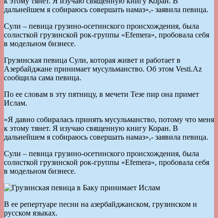
к этому тянет. Я изучаю священную книгу Коран. В
дальнейшем я собираюсь совершать намаз»,- заявила певица.
Сули – певица грузино-осетинского происхождения, была
солисткой грузинской рок-группы «Efemera», пробовала себя
в модельном бизнесе.
Грузинская певица Сули, которая живет и работает в
Азербайджане принимает мусульманство. Об этом Vesti.Az
сообщила сама певица.
По ее словам в эту пятницу, в мечети Тезе пир она примет
Ислам.
«Я давно собиралась принять мусульманство, потому что меня
к этому тянет. Я изучаю священную книгу Коран. В
дальнейшем я собираюсь совершать намаз»,- заявила певица.
Сули – певица грузино-осетинского происхождения, была
солисткой грузинской рок-группы «Efemera», пробовала себя
в модельном бизнесе.
В ее репертуаре песни на азербайджанском, грузинском и
русском языках.