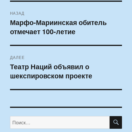
Навигация
НАЗАД
по
Марфо-Мариинская обитель
Предыдущая
отмечает 100-летие
запись:
записям
ДАЛЕЕ
Театр Наций объявил о
Следующая
шекспировском проекте
запись:
ПО
Искать: