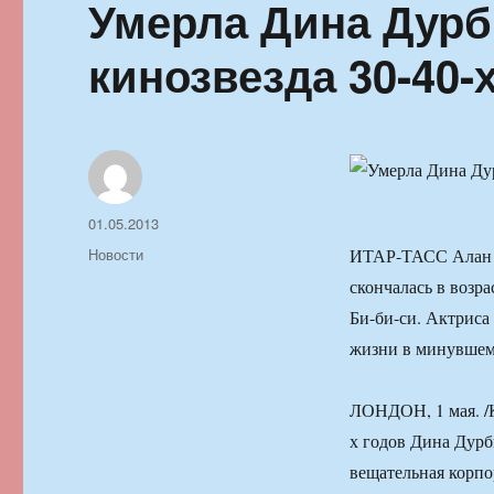
Умерла Дина Дурб
кинозвезда 30-40-
Автор
Опубликовано
01.05.2013
Рубрики
Новости
ИТАР-ТАСС Алан Ба
скончалась в возр
Би-би-си. Актриса
жизни в минувшем 
ЛОНДОН, 1 мая. /К
х годов Дина Дурб
вещательная корпо