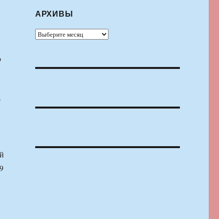
АРХИВЫ
Архивы
о
е
ей
9