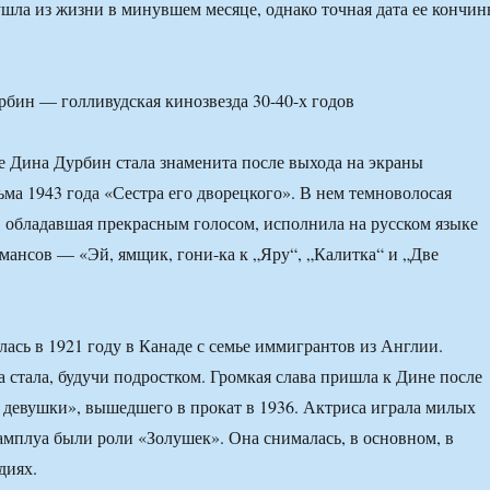
 ушла из жизни в минувшем месяце, однако точная дата ее кончи
 Дина Дурбин стала знаменита после выхода на экраны
ма 1943 года «Сестра его дворецкого». В нем темноволосая
, обладавшая прекрасным голосом, исполнила на русском языке
мансов — «Эй, ямщик, гони-ка к „Яру“, „Калитка“ и „Две
ась в 1921 году в Канаде с семье иммигрантов из Англии.
а стала, будучи подростком. Громкая слава пришла к Дине после
девушки», вышедшего в прокат в 1936. Актриса играла милых
амплуа были роли «Золушек». Она снималась, в основном, в
диях.