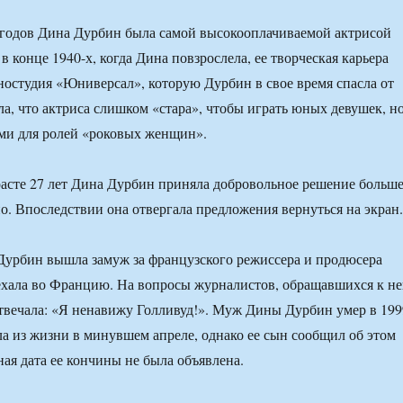
 годов Дина Дурбин была самой высокооплачиваемой актрисой
в конце 1940-х, когда Дина повзрослела, ее творческая карьера
ностудия «Юниверсал», которую Дурбин в свое время спасла от
ла, что актриса слишком «стара», чтобы играть юных девушек, н
ми для ролей «роковых женщин».
зрасте 27 лет Дина Дурбин приняла добровольное решение больш
но. Впоследствии она отвергала предложения вернуться на экран.
Дурбин вышла замуж за французского режиссера и продюсера
ехала во Францию. На вопросы журналистов, обращавшихся к н
отвечала: «Я ненавижу Голливуд!». Муж Дины Дурбин умер в 199
ла из жизни в минувшем апреле, однако ее сын сообщил об этом
ная дата ее кончины не была объявлена.