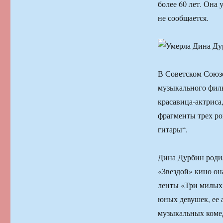
более 60 лет. Она
не сообщается.
В Советском Союзе
музыкального филь
красавица-актриса
фрагменты трех ро
гитары“.
Дина Дурбин родил
«Звездой» кино он
ленты «Три милых 
юных девушек, ее 
музыкальных коме