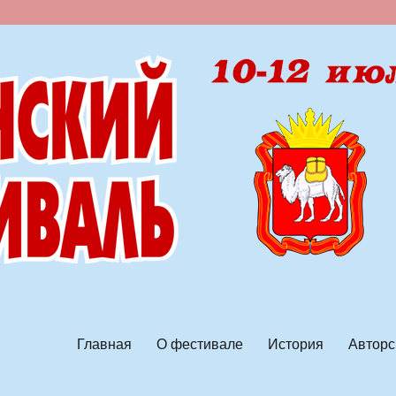
ской песни
Главная
О фестивале
История
Авторс