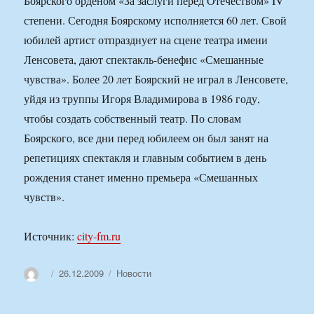
Боярского орденом «За заслуги перед Отечеством» IV
степени. Сегодня Боярскому исполняется 60 лет. Свой
юбилей артист отпразднует на сцене театра имени
Ленсовета, дают спектакль-бенефис «Смешанные
чувства». Более 20 лет Боярский не играл в Ленсовете,
уйдя из труппы Игоря Владимирова в 1986 году,
чтобы создать собственный театр. По словам
Боярского, все дни перед юбилеем он был занят на
репетициях спектакля и главным событием в день
рождения станет именно премьера «Смешанных
чувств».
Источник:
city-fm.ru
Автор
Опубликовано
Рубрики
26.12.2009
Новости