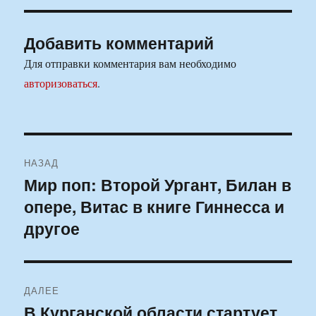
Добавить комментарий
Для отправки комментария вам необходимо
авторизоваться
.
Навигация
НАЗАД
по
Мир поп: Второй Ургант, Билан в
Предыдущая
опере, Витас в книге Гиннесса и
запись:
записям
другое
ДАЛЕЕ
В Курганской области стартует
Следующая