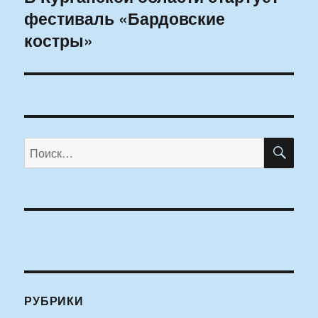
фестиваль «Бардовские
запись:
костры»
ПО
Искать:
РУБРИКИ