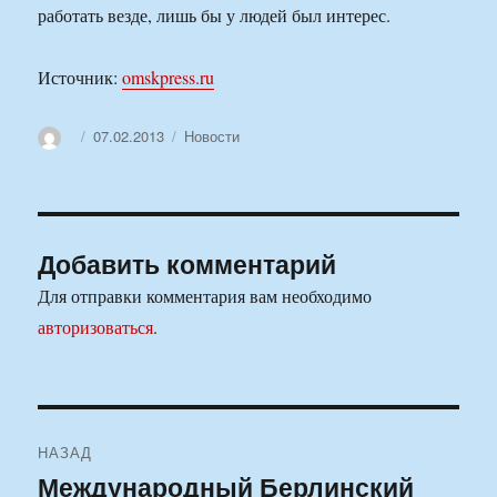
работать везде, лишь бы у людей был интерес.
Источник:
omskpress.ru
Автор
Опубликовано
Рубрики
07.02.2013
Новости
Добавить комментарий
Для отправки комментария вам необходимо
авторизоваться
.
Навигация
НАЗАД
по
Международный Берлинский
Предыдущая