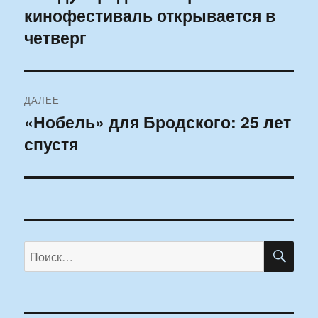
кинофестиваль открывается в
запись:
записям
четверг
ДАЛЕЕ
«Нобель» для Бродского: 25 лет
Следующая
спустя
запись:
ПО
Искать: