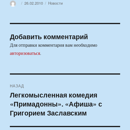
Автор
Опубликовано
Рубрики
26.02.2010
Новости
Добавить комментарий
Для отправки комментария вам необходимо
авторизоваться
.
Навигация
НАЗАД
по
Легкомысленная комедия
Предыдущая
«Примадонны». «Афиша» с
запись:
записям
Григорием Заславским