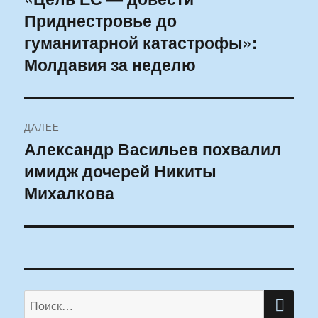
Приднестровье до
запись:
записям
гуманитарной катастрофы»:
Молдавия за неделю
ДАЛЕЕ
Александр Васильев похвалил
Следующая
имидж дочерей Никиты
запись:
Михалкова
ПО
Искать: