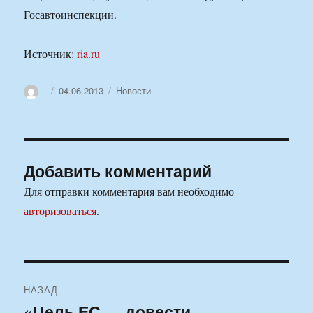
Госавтоинспекции.
Источник:
ria.ru
Автор
Опубликовано
Рубрики
04.06.2013
Новости
Добавить комментарий
Для отправки комментария вам необходимо
авторизоваться
.
Навигация
НАЗАД
по
«Цель ЕС — довести
Предыдущая