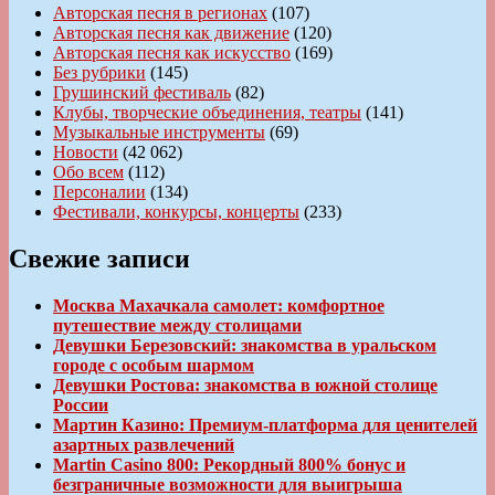
Авторская песня в регионах
(107)
Авторская песня как движение
(120)
Авторская песня как искусство
(169)
Без рубрики
(145)
Грушинский фестиваль
(82)
Клубы, творческие объединения, театры
(141)
Музыкальные инструменты
(69)
Новости
(42 062)
Обо всем
(112)
Персоналии
(134)
Фестивали, конкурсы, концерты
(233)
Свежие записи
Москва Махачкала самолет: комфортное
путешествие между столицами
Девушки Березовский: знакомства в уральском
городе с особым шармом
Девушки Ростова: знакомства в южной столице
России
Мартин Казино: Премиум-платформа для ценителей
азартных развлечений
Martin Casino 800: Рекордный 800% бонус и
безграничные возможности для выигрыша