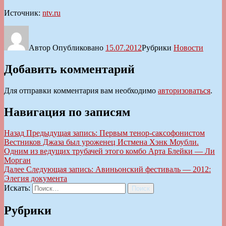
Источник:
ntv.ru
Автор
Опубликовано
15.07.2012
Рубрики
Новости
Добавить комментарий
Для отправки комментария вам необходимо
авторизоваться
.
Навигация по записям
Назад
Предыдущая запись:
Первым тенор-саксофонистом
Вестников Джаза был уроженец Истмена Хэнк Моубли.
Одним из ведущих трубачей этого комбо Арта Блейки — Ли
Морган
Далее
Следующая запись:
Авиньонский фестиваль — 2012:
Элегия документа
Искать:
Поиск
Рубрики