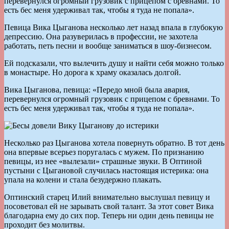
перевернулся огромный грузовик с прицепом с бревнами. То
есть бес меня удерживал так, чтобы я туда не попала».
Певица Вика Цыганова несколько лет назад впала в глубокую
депрессию. Она разуверилась в профессии, не захотела
работать, петь песни и вообще заниматься в шоу-бизнесом.
Ей подсказали, что вылечить душу и найти себя можно только
в монастыре. Но дорога к храму оказалась долгой.
Вика Цыганова, певица: «Передо мной была авария,
перевернулся огромный грузовик с прицепом с бревнами. То
есть бес меня удерживал так, чтобы я туда не попала».
Несколько раз Цыганова хотела повернуть обратно. В тот день
она впервые всерьез поругалась с мужем. По признанию
певицы, из нее «вылезали» страшные звуки. В Оптиной
пустыни с Цыгановой случилась настоящая истерика: она
упала на колени и стала безудержно плакать.
Оптинский старец Илий внимательно выслушал певицу и
посоветовал ей не зарывать свой талант. За этот совет Вика
благодарна ему до сих пор. Теперь ни один день певицы не
проходит без молитвы.