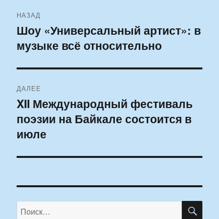
Навигация
НАЗАД
по
Шоу «Универсальный артист»: в
Предыдущая
музыке всё относительно
запись:
записям
ДАЛЕЕ
XII Международный фестиваль
Следующая
поэзии на Байкале состоится в
запись:
июле
ПО
Искать: