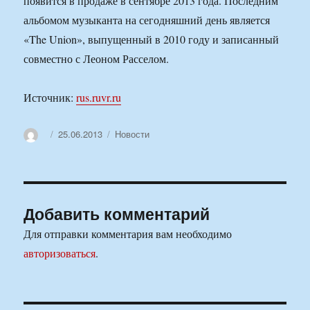
появится в продаже в сентябре 2013 года. Последним
альбомом музыканта на сегодняшний день является
«The Union», выпущенный в 2010 году и записанный
совместно с Леоном Расселом.
Источник:
rus.ruvr.ru
Автор
Опубликовано
Рубрики
25.06.2013
Новости
Добавить комментарий
Для отправки комментария вам необходимо
авторизоваться
.