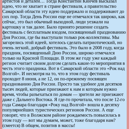
артистов и деталей… Тогда Константин Кинчев высказал
идею, что не хватает в стране фестиваля, а правительство
Самарской области эту идею поддержало и поддерживают до
сих пор. Тогда День России еще не отмечался так широко, как
сейчас, это был обычный выходной, люди уезжали на
картошку и так далее. Было принято решение создать
фестиваль с бесплатным входом, посвященный празднованию
Дня России, где бы выступали только рок-коллективы. Мы
загорелись этой идеей, хотелось сделать патриотический, но
очень легкий, добрый фестиваль. Это было в 2008 году, когда
праздник, посвященный Дню России, широко отмечался
только на Красной Площади. В этом же году уже каждый
регион считает своим долгом сделать какие-то мероприятия в
честь этого праздника. Вот в Самарской области это «Рок над
Волгой». И несмотря на то, что в этом году фестиваль
проходит 8 июня, а не 12, он по-прежнему посвящен
празднованию Дня России. Просто так удобнее для десятков
тысяч людей, которые приезжают к нам и которым нужно
время, чтобы разъехаться по домам — зрители же приезжают
даже с Дальнего Востока. Я где-то прочитала, что после 12-го
года Самара благодаря «Року над Волгой» вошла в десятку
популярнейших туристических регионов России. А еще
говорят, что в Волжском районе рождаемость повысилась в
этом году — вот мы думаем, может, тоже благодаря нам?
(смеется) В общем, позитив в массы!