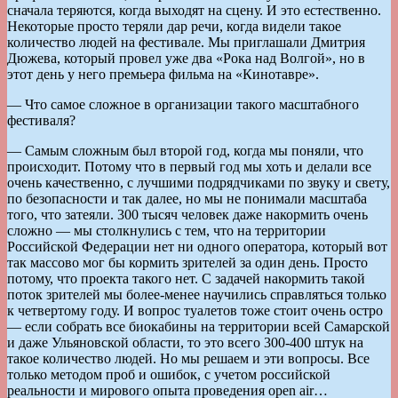
сначала теряются, когда выходят на сцену. И это естественно.
Некоторые просто теряли дар речи, когда видели такое
количество людей на фестивале. Мы приглашали Дмитрия
Дюжева, который провел уже два «Рока над Волгой», но в
этот день у него премьера фильма на «Кинотавре».
— Что самое сложное в организации такого масштабного
фестиваля?
— Самым сложным был второй год, когда мы поняли, что
происходит. Потому что в первый год мы хоть и делали все
очень качественно, с лучшими подрядчиками по звуку и свету,
по безопасности и так далее, но мы не понимали масштаба
того, что затеяли. 300 тысяч человек даже накормить очень
сложно — мы столкнулись с тем, что на территории
Российской Федерации нет ни одного оператора, который вот
так массово мог бы кормить зрителей за один день. Просто
потому, что проекта такого нет. С задачей накормить такой
поток зрителей мы более-менее научились справляться только
к четвертому году. И вопрос туалетов тоже стоит очень остро
— если собрать все биокабины на территории всей Самарской
и даже Ульяновской области, то это всего 300-400 штук на
такое количество людей. Но мы решаем и эти вопросы. Все
только методом проб и ошибок, с учетом российской
реальности и мирового опыта проведения open air…