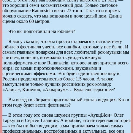
это хороший семи-восьмиэтажный дом. Только световое
оборудование Rammstein весит 27 тонн. Так что и впрямь
можно сказать, что мы возводим в поле целый дом. Длина
сцены около 60 метров.
— Что вы подготовили на юбилей?
— Я могу сказать, что мы просто стараемся к пятилетнему
юбилею фестиваля учесть все ошибки, которые у нас были. И
самым главным подарком для всех любителей рок-музыки мы
считаем, конечно, возможность увидеть вживую
полноформатное шоу Rammstein, которое видят зрители всего
мира, со всеми пиротехническими, звуковыми и
сценическими эффектами. Это будет единственное шоу в
России продолжительностью более 1,5 часов. А также
выступление только лучших российских рок-команд:
«Алиса», Кипелов, «Аквариум»… Куда еще серьезнее?
— Вы всегда выбираете оригинальный состав ведущих. Кто в
этом году будет вести фестиваль?
— В этом году это снова шоумен группы «АукцЫон» Олег
Гаркуша и Сергей Галанин. А вообще, это интересная история
— кто бы ни был ведущим, а мы приглашаем только самых
профессиональных, востребованных и актуальных, все они