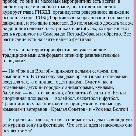
пробок, то они на массовых мероприятиях есть всегда, в
любом городе и в любой стране, но этот вопрос лично
курирует глава ГИБДД: организуется реверсивное движение,
основные силы ГИБДД бросаются на организацию порядка в
движении, и это явно помогает. До поля можно доехать так же
на дополнительных электричках и автобусах, которые в этот
день курсируют из Самары до Петра-Дубравы и обратно. Все
расписание есть на сайте нашего фестиваля.
— Есть ли на территории фестиваля уже ставшие
традиционными для формата опен-эйр развлекательные
площадки?
— На «Рок над Волгой» приходят целыми семьями или
компаниями. В этом году мы даже организовали отдельный
вход для тех, кто пришел с детишками. Будет у нас и
отдельный детский городок с аниматорами, куклами,
батутами — все это, конечно, абсолютно бесплатно. Есть и
спортивная площадка — волейбол, баскетбол и футбол.
Традиционно у нас проходят товарищеские матчи между
командами ветеранов «Крылья Советов» и «Рок над Волгой».
— Я прочитала где-то, что вы собираетесь сделать свободную
от курения зону на фестивале. Что это за идея и насколько она
осуществима?