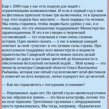
Еще с 2009 года у нас есть подиум для людей с
ограниченными возможностями. И если в первый год к нам
на фестиваль приехали только три колясочника, то в прошлом
году этот подиум был заполнен — было порядка ста человек.
Мы очень стараемся, чтобы людям было удобно у нас, и я
очень рада, что эту инициативу поддерживает Министерство
здравоохранения. И это я не говорю о творческой
составляющей — тут отдельная и тоже очень сложная
история. Одно можно сказать — у нас в команде каждый
отвечает за свой «участок» и это лучшие силы страны. Про
колоссальную поддержку всех министерств и ведомств
правительства Самарской области можно писать целый
реферат: от дорог и доставки зрителей до безопасности и
обеспечения бесплатной питьевой водой… Мой кумир — это
министр культуры Самарской области Ольга Васильевна
Рыбакова, которая уже пятый год возглавляет штаб фестиваля
и помогает во всех вопросах, лично курирует все до мелочей.
— Как вы справляетесь с погодными условиями?
— Нерешаемых задач нет. На третий год во время подготовки
на нас обрушился ливень — это была катастрофа, потому что
на поле чернозем. Трехтонные грузовики с оборудованием
просто проваливались. Мы тогда, например, «Бурановских