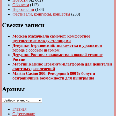
Новости
(42 062)
Обо всем
(112)
Персоналии
(134)
Фестивали, конкурсы, концерты
(233)
Свежие записи
Москва Махачкала самолет: комфортное
путешествие между столицами
Девушки Березовский: знакомства в уральском
городе с особым шармом
Девушки Ростова: знакомства в южной столице
России
Мартин Казино: Премиум-платформа для ценителей
азартных развлечений
Martin Casino 800: Рекордный 800% бонус и
безграничные возможности для выигрыша
Архивы
Архивы
Главная
О фестивале