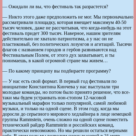
— Ожидали ли вы, что фестиваль так разрастется?
— Никто этого даже предположить не мог. Мы первоначально
рассматривали площадку, которая вмещает максимум 40-50
тысяч человек, даже не рассчитывая, что когда-нибудь на этот
фестиваль придет 300 тысяч. Наверное, нашим зрителям
действительно не хватало патриотизма, а у нас он не
пластиковый, без политических лозунгов и агитаций. Тысячи
флагов с названием городов и гербов развиваются над
Фестивальным Полем, от этого дух захватывает, и ты
понимаешь, в какой огромной стране мы живем…
— По какому принципу вы подбираете программу?
— У нас есть свой формат. В первый год фестиваля по
инициативе Константина Кинчева у нас выступали три
молодые команды, но потом было принято решение, что все-
таки мы будем устраивать нон-стопом 12-часовой
музыкальный марафон только популярной, самой любимой
музыки, и только на одной сцене. В этом году, когда мы
доросли до серьезного мирового хедлайнера в лице немецкой
группы Rammstein, очень сложно на одной сцене поместить
технический райдер Rammstein и российских команд,
практически невозможно. Но мы решили остаться верными
себе. В этом году мы возводим сцену высотой в 21 метр —