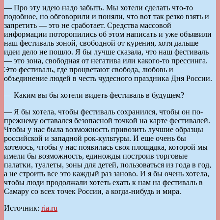
— Про эту идею надо забыть. Мы хотели сделать что-то
подобное, но обговорили и поняли, что вот так резко взять и
запретить — это не сработает. Средства массовой
информации поторопились об этом написать и уже объявили
наш фестиваль зоной, свободной от курения, хотя дальше
идеи дело не пошло. Я бы лучше сказала, что наш фестиваль
— это зона, свободная от негатива или какого-то прессинга.
Это фестиваль, где процветают свобода, любовь и
объединение людей в честь чудесного праздника Дня России.
— Каким вы бы хотели видеть фестиваль в будущем?
— Я бы хотела, чтобы фестиваль сохранился, чтобы он по-
прежнему оставался безопасной точкой на карте фестивалей.
Чтобы у нас была возможность привозить лучшие образцы
российской и западной рок-культуры. И еще очень бы
хотелось, чтобы у нас появилась своя площадка, которой мы
имели бы возможность, единожды построив торговые
палатки, туалеты, зоны для детей, пользоваться из года в год,
а не строить все это каждый раз заново. И я бы очень хотела,
чтобы люди продолжали хотеть ехать к нам на фестиваль в
Самару со всех точек России, а когда-нибудь и мира.
Источник:
ria.ru