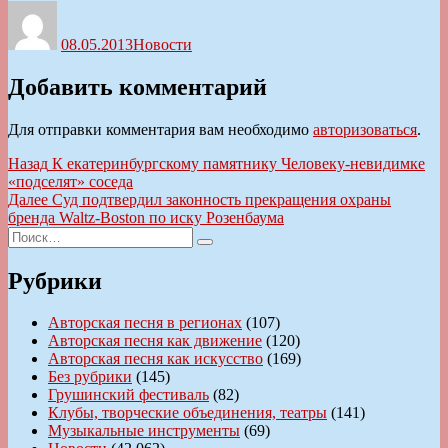
Автор
Опубликовано
Рубрики
08.05.2013
Новости
Добавить комментарий
Для отправки комментария вам необходимо
авторизоваться
.
Навигация
Предыдущая
Назад
К екатеринбургскому памятнику Человеку-невидимке
запись:
«подселят» соседа
по
Следующая
Далее
Суд подтвердил законность прекращения охраны
записям
запись:
бренда Waltz-Boston по иску Розенбаума
Искать:
Поиск
Рубрики
Авторская песня в регионах
(107)
Авторская песня как движение
(120)
Авторская песня как искусство
(169)
Без рубрики
(145)
Грушинский фестиваль
(82)
Клубы, творческие объединения, театры
(141)
Музыкальные инструменты
(69)