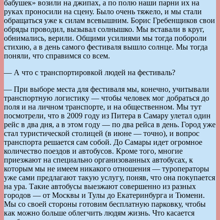
бабушек» возили на джипах, а по полю наши парни их на
руках проносили на сцену. Было очень тяжело, и мы стали
обращаться уже к силам всевышним. Борис Гребенщиков свои
обряды проводил, вызывал солнышко. Мы вставали в круг,
обнимались, верили. Общими усилиями мы тогда побороли
стихию, а в день самого фестиваля вышло солнце. Мы тогда
поняли, что справимся со всем.
— А что с транспортировкой людей на фестиваль?
— При выборе места для фестиваля мы, конечно, учитывали
транспортную логистику — чтобы человек мог добраться до
поля и на личном транспорте, и на общественном. Мы тут
посмотрели, что в 2009 году из Питера в Самару улетал один
рейс в два дня, а в этом году — по два рейса в день. Город уже
стал туристической столицей (в июне — точно), и вопрос
транспорта решается сам собой. До Самары идет огромное
количество поездов и автобусов. Кроме того, многие
приезжают на специально организованных автобусах, к
которым мы не имеем никакого отношения — туроператоры
уже сами предлагают такую услугу, поняв, что она покупается
на ура. Такие автобусы выезжают совершенно из разных
городов — от Москвы и Тулы до Екатеринбурга и Тюмени.
Мы со своей стороны готовим бесплатную парковку, чтобы
как можно больше облегчить людям жизнь. Что касается