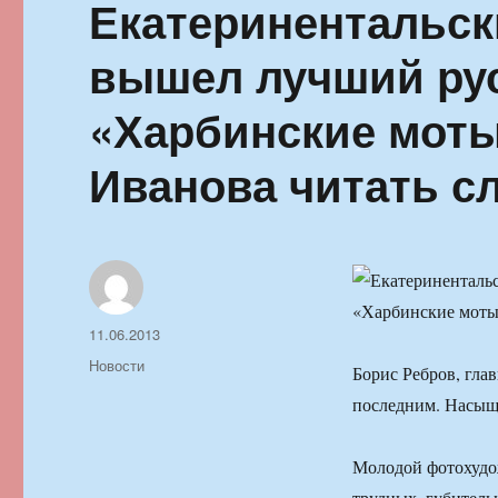
Екатеринентальски
вышел лучший рус
«Харбинские мот
Иванова читать с
Автор
Опубликовано
11.06.2013
Рубрики
Новости
Борис Ребров, гла
последним. Насыщ
Молодой фотохудо
трудных, губительн