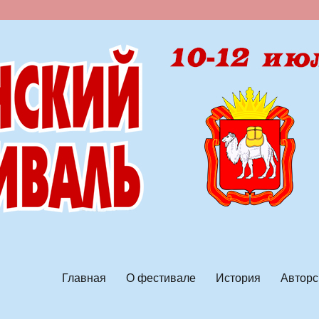
ской песни
Главная
О фестивале
История
Авторс