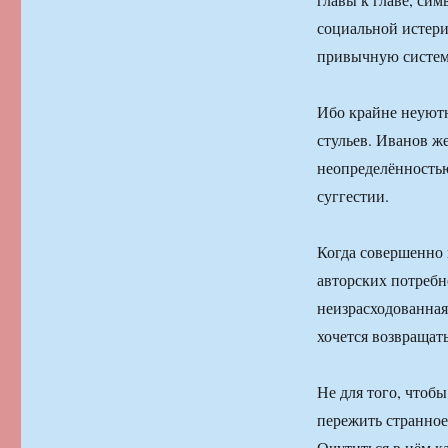
социальной истери
привычную систем
Ибо крайне неуют
стульев. Иванов ж
неопределённостью
суггестии.
Когда совершенно 
авторских потребн
неизрасходованная
хочется возвращат
Не для того, чтоб
пережить странное
Очутиться в нём к