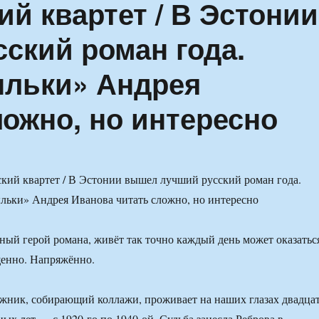
й квартет / В Эстонии
ский роман года.
ыльки» Андрея
ложно, но интересно
вный герой романа, живёт так точно каждый день может оказатьс
енно. Напряжённо.
жник, собирающий коллажи, проживает на наших глазах двадца
ых лет — с 1920-го по 1940-ой. Судьба занесла Реброва в