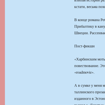
кстати, весьма по
В конце романа Ре
Прибалтику в кану
Швеции. Рассеивае
Пост-фикшн
«Харбинским мотыл
повествование. Это
«roadmovie».
А в сумке у меня 
таллинского проз
изданного в Эсто
вышел с «Горстью 