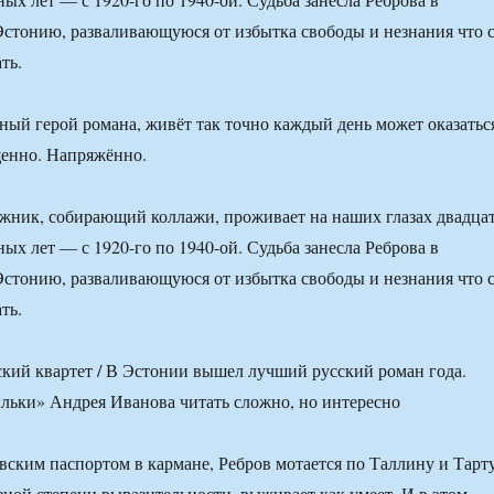
стонию, разваливающуюся от избытка свободы и незнания что 
ть.
вный герой романа, живёт так точно каждый день может оказатьс
енно. Напряжённо.
жник, собирающий коллажи, проживает на наших глазах двадца
ых лет — с 1920-го по 1940-ой. Судьба занесла Реброва в
стонию, разваливающуюся от избытка свободы и незнания что 
ть.
вским паспортом в кармане, Ребров мотается по Таллину и Тарту
зной степени выразительности, выживает как умеет. И в этом,