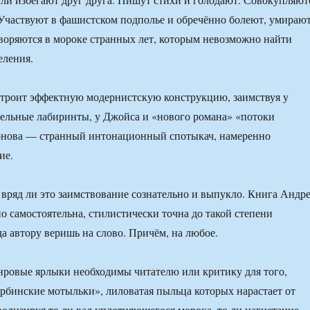
Участвуют в фашистском подполье и обречённо болеют, умирают
воряются в мороке странных лет, которым невозможно найти
еления.
строит эффектную модернистскую конструкцию, заимствуя у
ельные лабиринты, у Джойса и «нового романа» «потоки
тонова — странный интонационный спотыкач, намеренно
ие.
 вряд ли это заимствование сознательно и выпукло. Книга Андр
о самостоятельна, стилистически точна до такой степени
да автору веришь на слово. Причём, на любое.
анровые ярлыки необходимы читателю или критику для того,
рбинские мотыльки», лиловатая пыльца которых нарастает от
мволизируя то ли вал уплотняющегося морока, то ли нагнетание