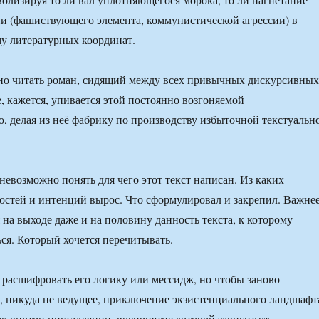
и (фашиствующего элемента, коммунистической агрессии) в
у литературных координат.
но читать роман, сидящий между всех привычных дискурсивных
е, кажется, упивается этой постоянно возгоняемой
, делая из неё фабрику по производству избыточной текстуальн
невозможно понять для чего этот текст написан. Из каких
остей и интенций вырос. Что сформулировал и закрепил. Важне
 на выходе даже и на половину данность текста, к которому
ься. Который хочется перечитывать.
ы расшифровать его логику или мессидж, но чтобы заново
, никуда не ведущее, приключение экзистенциального ландшафт
ак внутри инсталляции, восприятие которой зависит от