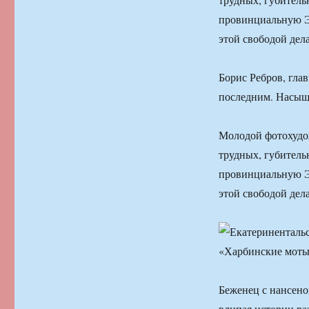
провинциальную Э
этой свободой дела
Борис Ребров, гла
последним. Насыщ
Молодой фотохудо
трудных, губительн
провинциальную Э
этой свободой дела
Беженец с нансено
влипая истории ра