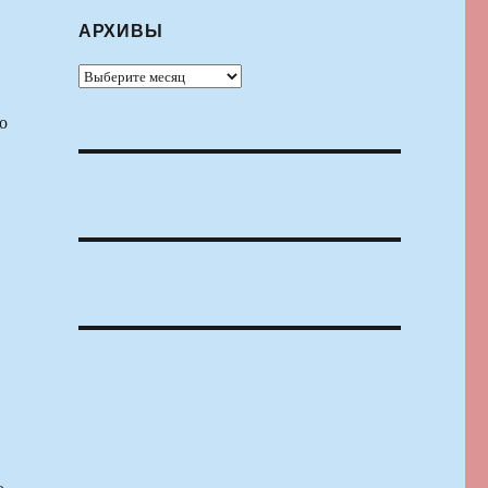
АРХИВЫ
Архивы
о
о