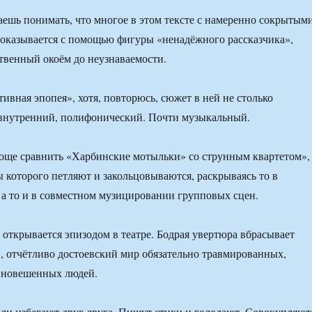
наешь понимать, что многое в этом тексте с намеренно сокрытым
оказывается с помощью фигуры «ненадёжного рассказчика»,
венный окоём до неузнаваемости.
ивная эпопея», хотя, повторюсь, сюжет в ней не столько
 внутренний, полифонический. Почти музыкальный.
още сравнить «Харбинские мотыльки» со струнным квартетом»,
 которого петляют и закольцовываются, раскрываясь то в
 а то и в совместном музицировании групповых сцен.
 открывается эпизодом в театре. Бодрая увертюра вбрасывает
й, отчётливо достоевский мир обязательно травмированных,
вновешенных людей.
ли избегают друг друга. Пишут стихи и голодают. Совокупляют