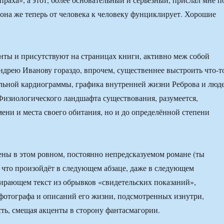
, она же теперь от человека к человеку фунциклирует. Хорошие
енты и присутствуют на страницах книги, активно меж собой
ндрею Иванову гораздо, впрочем, существеннее выстроить что-т
льной кардиограммы, графика внутренней жизни Реброва и люд
изиологического ландшафта существования, разумеется,
мени и места своего обитания, но и до определённой степени
ны в этом ровном, постоянно непредсказуемом романе (ты
, что произойдёт в следующем абзаце, даже в следующем
ирающем текст из обрывков «свидетельских показаний»,
фотографа и описаний его жизни, подсмотренных изнутри,
ть, смещая акценты в сторону фантасмагории.