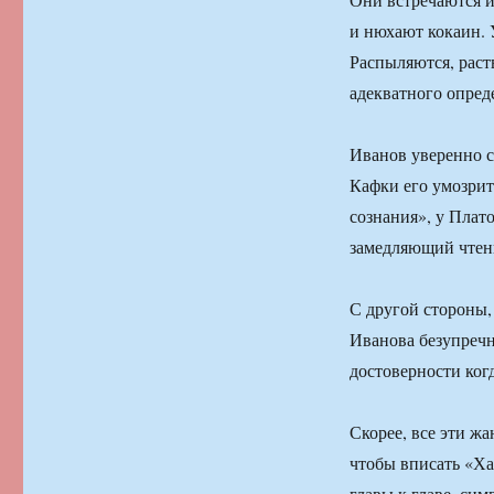
и нюхают кокаин. 
Распыляются, раст
адекватного опред
Иванов уверенно 
Кафки его умозрит
сознания», у Пла
замедляющий чтен
С другой стороны,
Иванова безупречн
достоверности ког
Скорее, все эти ж
чтобы вписать «Ха
главы к главе, си