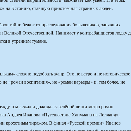
хож на Эстонию, ставшую приютом для странных людей.
бров тайно бежит от преследования большевиков, занявших
н Великой Отечественной. Нанимает у контрабандистов лодку д
тся в утреннем тумане.
ькам» сложно подобрать жанр. Это не ретро и не историческое
 не «роман воспитания», не «роман карьеры» и, тем более, не
между тем лежал и дожидался зелёной ветки метро роман
аика Андрея Иванова «Путешествие Ханумана на Лолланд»,
нии крохотным тиражом. В финал «Русской премии» Иванов
праха», а этот, более основательный и серьёзный, прислал мне п