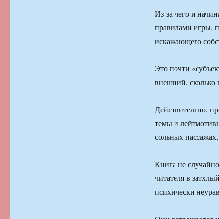
Из-за чего и начи
правилами игры, п
искажающего собст
Это почти «субъект
внешний, сколько
Действительно, пр
темы и лейтмотивы
сольных пассажах,
Книга не случайно
читателя в затхлы
психически неура
Они встречаются и