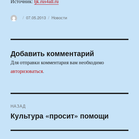
Источник:
tjk.rus4all.ru
Автор
Опубликовано
Рубрики
07.05.2013
Новости
Добавить комментарий
Для отправки комментария вам необходимо
авторизоваться
.
Навигация
НАЗАД
по
Культура «просит» помощи
Предыдущая
запись:
записям