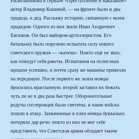
Раскольникова в сериале «Преступление и наказание»
актер Владимир Кошевой, — на фронте были и два
прадеда, и дед. Расскажу историю, связанную с моим
прадедом. Одного из них звали Иван Андреевич
Евсюков. Он был майором-артиллеристом. Его
батальону было поручено испытать силу нового
советского оружия — «катюш». Никто еще не знал,
как поведут себя ракеты. Испытания на полигонах
прошли успешно, и почти сразу же машины привезли
на передовую. После первого же залпа немцы
бросились врассыпную, второй заставил их бежать
чуть ли не в два раза быстрее. Оборонительные
редуты гитлеровцев были сметены, и наши войска
пошли в атаку. Захваченные в плен немцы буквально
потеряли дар речи: никто из них не мог себе
представить, что Советская армия обладает таким