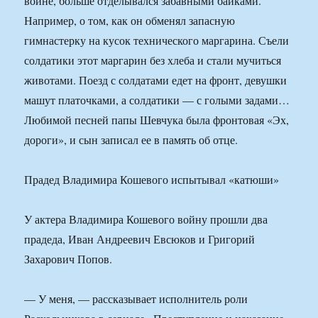
войне, больше отделывался забавными байками.
Например, о том, как он обменял запасную
гимнастерку на кусок технического маргарина. Съели
солдатики этот маргарин без хлеба и стали мучиться
животами. Поезд с солдатами едет на фронт, девушки
машут платочками, а солдатики — с голыми задами…
Любимой песней папы Шевчука была фронтовая «Эх,
дороги», и сын записал ее в память об отце.
Прадед Владимира Кошевого испытывал «катюши»
У актера Владимира Кошевого войну прошли два
прадеда, Иван Андреевич Евсюков и Григорий
Захарович Попов.
— У меня, — рассказывает исполнитель роли