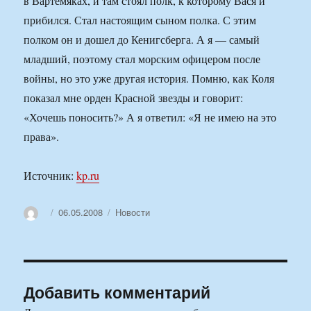
в Вартемяках, и там стоял полк, к которому Вася и
прибился. Стал настоящим сыном полка. С этим
полком он и дошел до Кенигсберга. А я — самый
младший, поэтому стал морским офицером после
войны, но это уже другая история. Помню, как Коля
показал мне орден Красной звезды и говорит:
«Хочешь поносить?» А я ответил: «Я не имею на это
права».
Источник:
kp.ru
Автор
Опубликовано
Рубрики
06.05.2008
Новости
Добавить комментарий