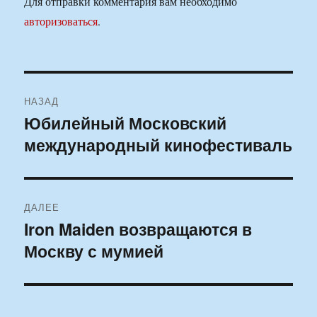
Для отправки комментария вам необходимо
авторизоваться
.
Навигация
НАЗАД
по
Юбилейный Московский
Предыдущая
международный кинофестиваль
запись:
записям
ДАЛЕЕ
Iron Maiden возвращаются в
Следующая
Москву с мумией
запись: