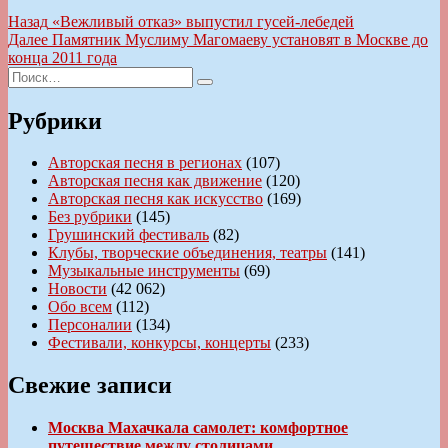
Навигация
Предыдущая
Назад
«Вежливый отказ» выпустил гусей-лебедей
запись:
Следующая
Далее
Памятник Муслиму Магомаеву установят в Москве до
по
запись:
конца 2011 года
записям
Искать:
Поиск
Рубрики
Авторская песня в регионах
(107)
Авторская песня как движение
(120)
Авторская песня как искусство
(169)
Без рубрики
(145)
Грушинский фестиваль
(82)
Клубы, творческие объединения, театры
(141)
Музыкальные инструменты
(69)
Новости
(42 062)
Обо всем
(112)
Персоналии
(134)
Фестивали, конкурсы, концерты
(233)
Свежие записи
Москва Махачкала самолет: комфортное
путешествие между столицами