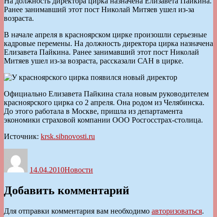
На должность директора цирка назначена Елизавета Пайкина.
Ранее занимавший этот пост Николай Митяев ушел из-за
возраста.
В начале апреля в красноярском цирке произошли серьезные
кадровые перемены. На должность директора цирка назначена
Елизавета Пайкина. Ранее занимавший этот пост Николай
Митяев ушел из-за возраста, рассказали САН в цирке.
Официально Елизавета Пайкина стала новым руководителем
красноярского цирка со 2 апреля. Она родом из Челябинска.
До этого работала в Москве, пришла из департамента
экономики страховой компании ООО Росгосстрах-столица.
Источник:
krsk.sibnovosti.ru
Автор
Опубликовано
Рубрики
14.04.2010
Новости
Добавить комментарий
Для отправки комментария вам необходимо
авторизоваться
.